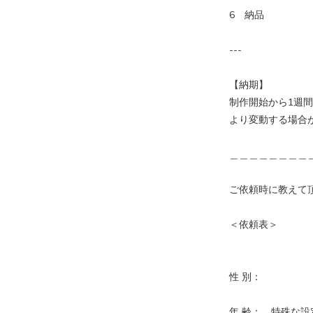
6 納品
---
【納期】
制作開始から1週
より変動する場合
＿＿＿＿＿＿＿＿
ご依頼時に教えて
＜依頼表＞
性 別：
年 齢： 特殊な