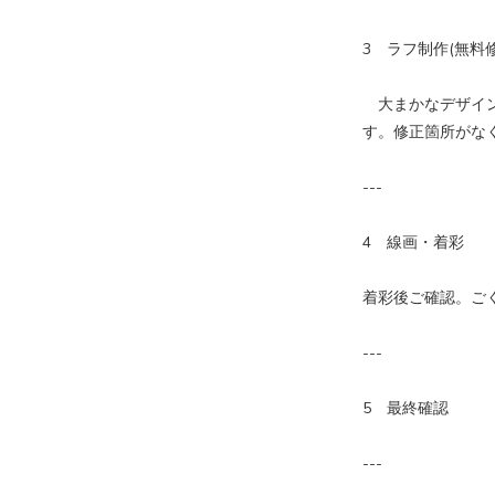
3 ラフ制作(無料
大まかなデザイン
す。修正箇所がな
---
4 線画・着彩
着彩後ご確認。ご
---
5 最終確認
---