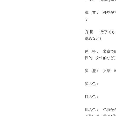
職 業： 外見が
す
身 長： 数字で
低めなど）
体 格： 文章で
性的、女性的など
髪 型： 文章、
髪の色：
目の色：
肌の色： 色白か