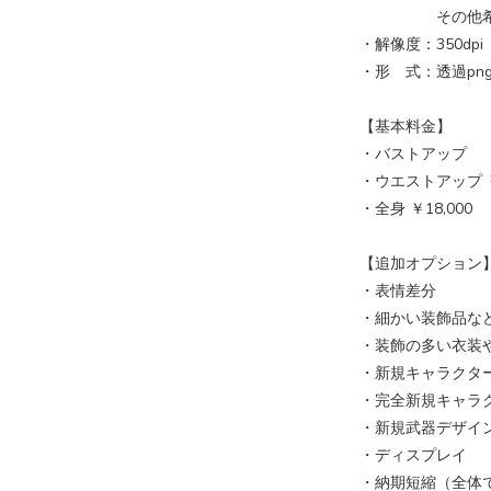
その他希望の
・解像度：350dpi
・形 式：透過pn
【基本料金】
・バストアップ ￥
・ウエストアップ ￥1
・全身 ￥18,000
【追加オプション
・表情
・細かい装飾
・装飾の多
・新規キャラ
・完全新規キャ
・新規武器
・ディス
・納期短縮（全体で