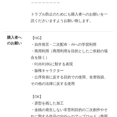
＿＿＿＿＿＿＿＿
トラブル防止のためにも購入者へのお願いを一
読くださいますようお願い致します。
購入者へ
【NG】
のお願い
・自作発言・二次配布・AIへの学習利用
・商用利用（商用利用を目的としたご依頼の場
合を除く）
・R18,R18Gに類する表現
・版権キャラクター
・公序良俗に反する目的での使用、名誉毀損、
その他の法律に反する使用
【OK】
・原型を残した加工
・金銭の発生しない非営利目的の二次創作やそ
れに類する作品のSNSへのアップロード（商用