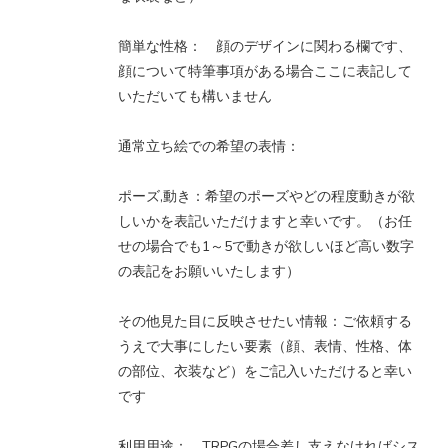
簡単な性格： 顔のデザインに関わる欄です、
顔について特筆事項がある場合ここに表記して
いただいても構いません
通常立ち絵での希望の表情：
ポーズ,動き：希望のポーズやどの程度動きが欲
しいかを表記いただけますと幸いです。（お任
せの場合でも1～5で動きが欲しいほど高い数字
の表記をお願いいたします）
その他見た目に反映させたい情報：ご依頼する
うえで大事にしたい要素（顔、表情、性格、体
の部位、衣装など）をご記入いただけると幸い
です
利用用途： TRPGの場合差し支えなければシス