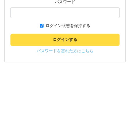
パスワード
ログイン状態を保持する
ログインする
パスワードを忘れた方はこちら