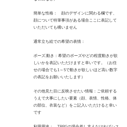
簡単な性格： 顔のデザインに関わる欄です、
顔について特筆事項がある場合ここに表記して
いただいても構いません
通常立ち絵での希望の表情：
ポーズ,動き：希望のポーズやどの程度動きが欲
しいかを表記いただけますと幸いです。（お任
せの場合でも1～5で動きが欲しいほど高い数字
の表記をお願いいたします）
その他見た目に反映させたい情報：ご依頼する
うえで大事にしたい要素（顔、表情、性格、体
の部位、衣装など）をご記入いただけると幸い
です
利用用途： TRPGの場合差し支えなければシス