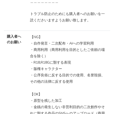
＿＿＿＿＿＿＿＿
トラブル防止のためにも購入者へのお願いを一
読くださいますようお願い致します。
購入者へ
【NG】
のお願い
・自作発言・二次配布・AIへの学習利用
・商用利用（商用利用を目的としたご依頼の場
合を除く）
・R18,R18Gに類する表現
・版権キャラクター
・公序良俗に反する目的での使用、名誉毀損、
その他の法律に反する使用
【OK】
・原型を残した加工
・金銭の発生しない非営利目的の二次創作やそ
れに類する作品のSNSへのアップロード（商用