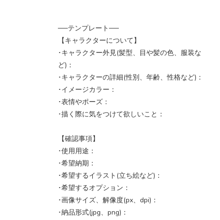
──テンプレート──
【キャラクターについて】
･キャラクター外見(髪型、目や髪の色、服装な
ど)：
･キャラクターの詳細(性別、年齢、性格など)：
･イメージカラー：
･表情やポーズ：
･描く際に気をつけて欲しいこと：
【確認事項】
･使用用途：
･希望納期：
･希望するイラスト(立ち絵など)：
･希望するオプション：
･画像サイズ、解像度(px、dpi)：
･納品形式(jpg、png)：