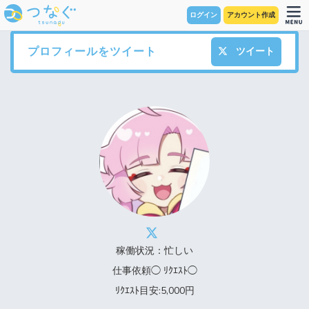
ログイン
アカウント作成
プロフィールをツイート
ツイート
稼働状況：忙しい
仕事依頼◯ ﾘｸｴｽﾄ◯
ﾘｸｴｽﾄ目安:5,000円