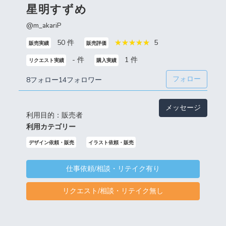
星明すずめ
@m_akariP
50 件
5
販売実績
販売評価
- 件
1 件
リクエスト実績
購入実績
フォロー
8フォロー
14フォロワー
メッセージ
利用目的：販売者
利用カテゴリー
デザイン依頼・販売
イラスト依頼・販売
仕事依頼/相談・リテイク有り
リクエスト/相談・リテイク無し