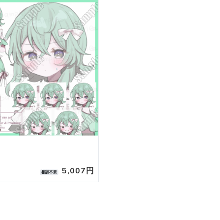
5,007円
相談不要