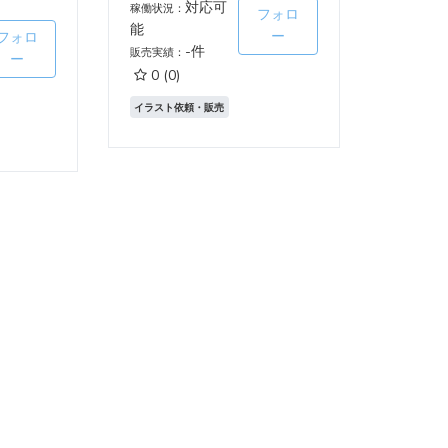
対応可
稼働状況：
フォロ
能
ー
フォロ
-件
販売実績：
ー
0
(0)
イラスト依頼・販売