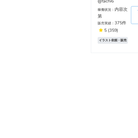
@tachi6
内容次
稼働状況：
第
375件
販売実績：
5
(359)
イラスト依頼・販売