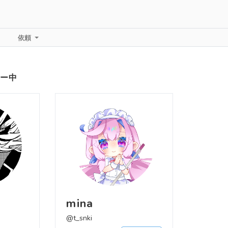
依頼
ー中
mina
@t_snki