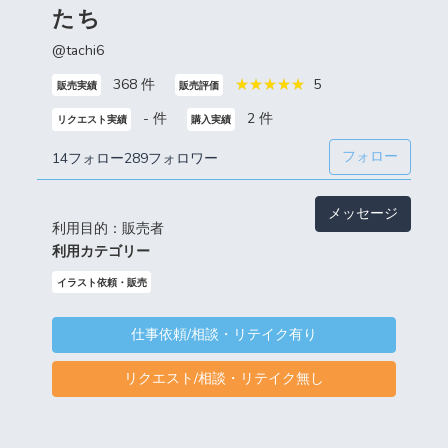
たち
@tachi6
368 件
5
販売実績
販売評価
- 件
2 件
リクエスト実績
購入実績
フォロー
14フォロー
289フォロワー
メッセージ
利用目的：販売者
利用カテゴリー
イラスト依頼・販売
仕事依頼/相談・リテイク有り
リクエスト/相談・リテイク無し