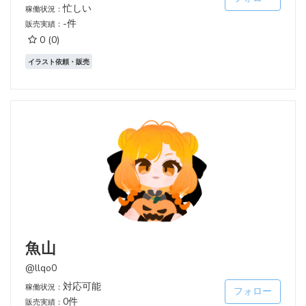
忙しい
稼働状況：
-件
販売実績：
0
(0)
イラスト依頼・販売
魚山
@llqo0
対応可能
稼働状況：
フォロー
0件
販売実績：