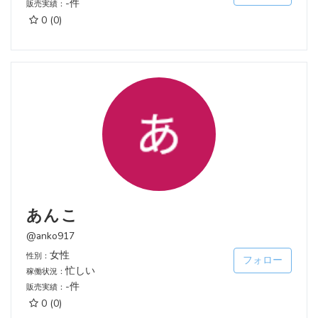
-件
販売実績：
0
(0)
あんこ
@anko917
女性
性別：
フォロー
忙しい
稼働状況：
-件
販売実績：
0
(0)