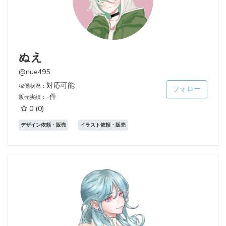
ぬえ
@nue495
対応可能
稼働状況：
フォロー
-件
販売実績：
0
(0)
デザイン依頼・販売
イラスト依頼・販売