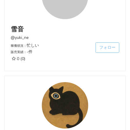
雪音
@yuki_ne
忙しい
稼働状況：
フォロー
-件
販売実績：
0
(0)