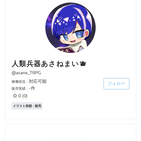
人類兵器あさねまい🫐
@asane_TRPG
対応可能
稼働状況：
フォロー
-件
販売実績：
0
(0)
イラスト依頼・販売