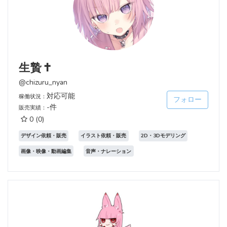
生贄‪✝︎
@chizuru_nyan
対応可能
稼働状況：
フォロー
-件
販売実績：
0
(0)
デザイン依頼・販売
イラスト依頼・販売
2D・3Dモデリング
画像・映像・動画編集
音声・ナレーション