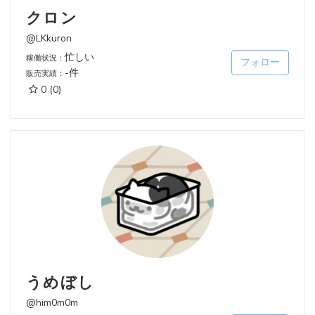
クロン
@LKkuron
忙しい
稼働状況：
フォロー
-件
販売実績：
0
(0)
うめぼし
@him0m0m