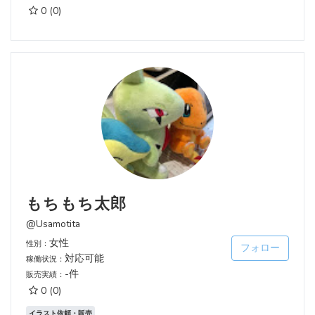
0
(0)
もちもち太郎
@Usamotita
女性
性別：
フォロー
対応可能
稼働状況：
-件
販売実績：
0
(0)
イラスト依頼・販売