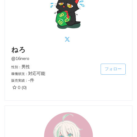
ねろ
@16nero
男性
性別：
フォロー
対応可能
稼働状況：
-件
販売実績：
0
(0)