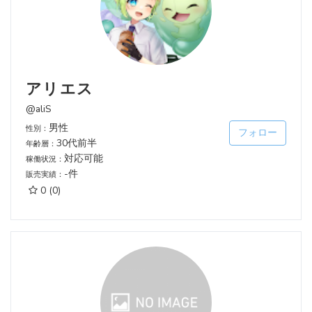
アリエス
@aliS
男性
性別：
フォロー
30代前半
年齢層：
対応可能
稼働状況：
-件
販売実績：
0
(0)