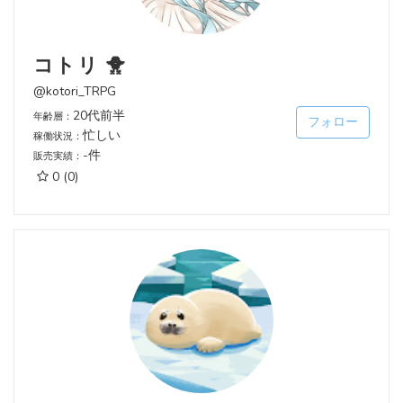
コトリ 🐥
@kotori_TRPG
20代前半
年齢層：
フォロー
忙しい
稼働状況：
-件
販売実績：
0
(0)