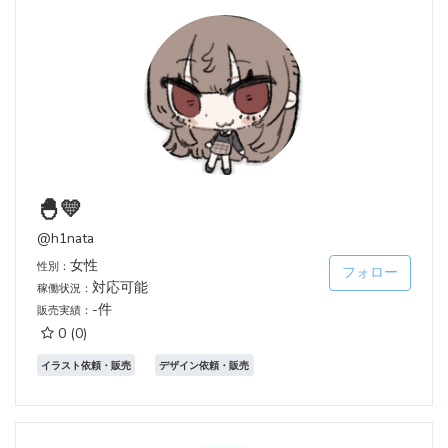
🐣💛
@h1nata
女性
性別：
フォロー
対応可能
稼働状況：
-件
販売実績：
0
(0)
イラスト依頼・販売
デザイン依頼・販売