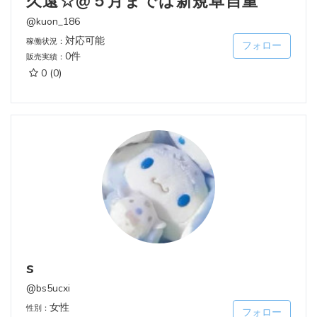
久遠☆@５月までは新規卓自重
@kuon_186
対応可能
稼働状況：
フォロー
0件
販売実績：
0
(0)
s
@bs5ucxi
女性
性別：
フォロー