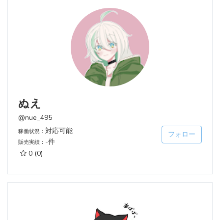
ぬえ
@nue_495
対応可能
稼働状況：
フォロー
-件
販売実績：
0
(0)