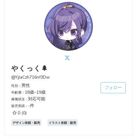
やくっく🌲
@YjlaCzh716nf3Dw
男性
性別：
フォロー
18歳~19歳
年齢層：
対応可能
稼働状況：
-件
販売実績：
0
(0)
デザイン依頼・販売
イラスト依頼・販売