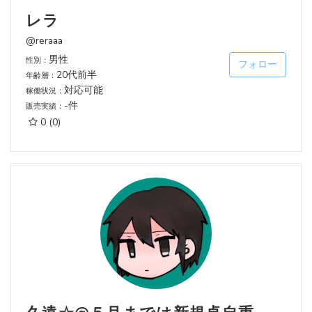
レラ
@reraaa
男性
性別：
フォロー
20代前半
年齢層：
対応可能
稼働状況：
-件
販売実績：
0
(0)