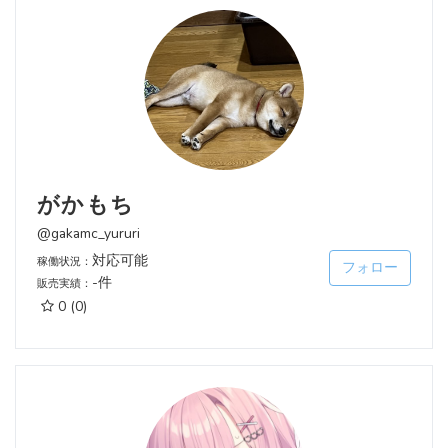
がかもち
@gakamc_yururi
対応可能
稼働状況：
フォロー
-件
販売実績：
0
(0)