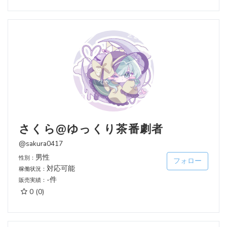
さくら@ゆっくり茶番劇者
@sakura0417
男性
性別：
フォロー
対応可能
稼働状況：
-件
販売実績：
0
(0)