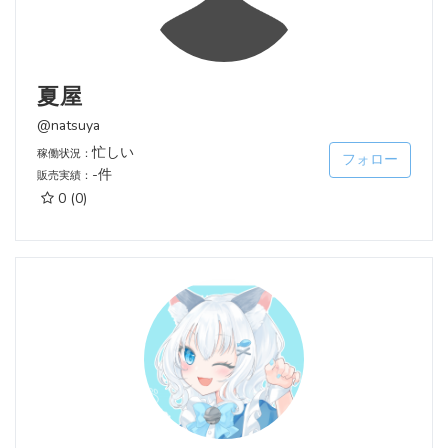
夏屋
@natsuya
忙しい
稼働状況：
フォロー
-件
販売実績：
0
(0)