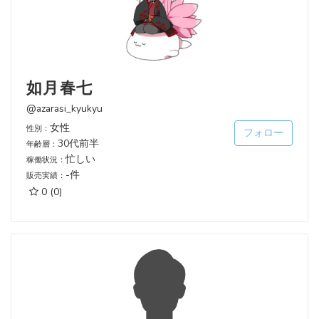
如月春七
@azarasi_kyukyu
女性
性別：
フォロー
30代前半
年齢層：
忙しい
稼働状況：
-件
販売実績：
0
(0)