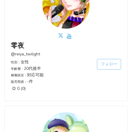
零夜
@reiya_twilight
女性
性別：
フォロー
20代後半
年齢層：
対応可能
稼働状況：
-件
販売実績：
0
(0)