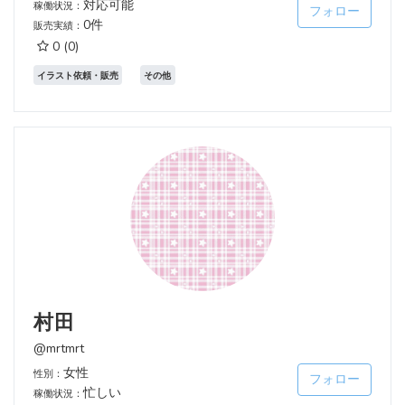
対応可能
稼働状況：
フォロー
0件
販売実績：
0
(0)
イラスト依頼・販売
その他
村田
@mrtmrt
女性
性別：
フォロー
忙しい
稼働状況：