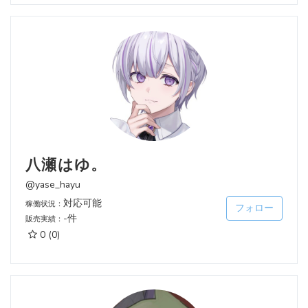
八瀬はゆ。
@yase_hayu
対応可能
稼働状況：
フォロー
-件
販売実績：
0
(0)