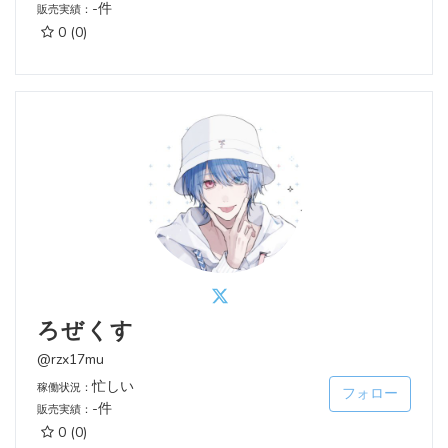
-件
販売実績：
0
(0)
ろぜくす
@rzx17mu
忙しい
稼働状況：
フォロー
-件
販売実績：
0
(0)