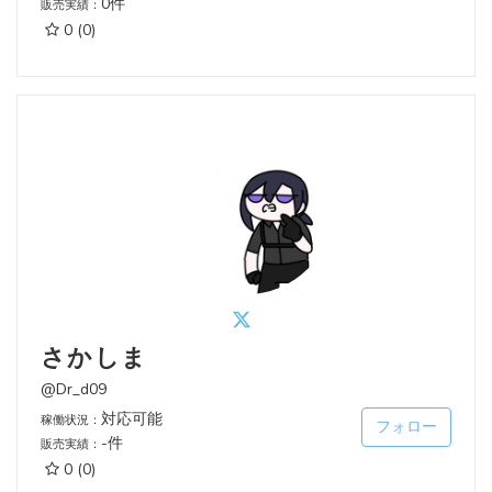
0件
販売実績：
0
(0)
さかしま
@Dr_d09
対応可能
稼働状況：
フォロー
-件
販売実績：
0
(0)