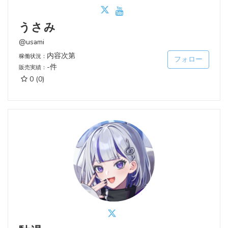
うさみ
@usami
内容次第
稼働状況：
フォロー
-件
販売実績：
0
(0)