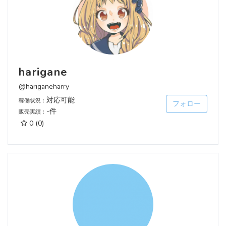
harigane
@hariganeharry
対応可能
稼働状況：
フォロー
-件
販売実績：
0
(0)