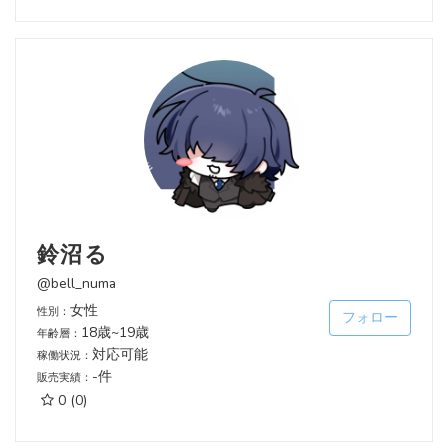
鈴沼る
@bell_numa
女性
性別：
フォロー
18歳~19歳
年齢層：
対応可能
稼働状況：
-件
販売実績：
0
(0)