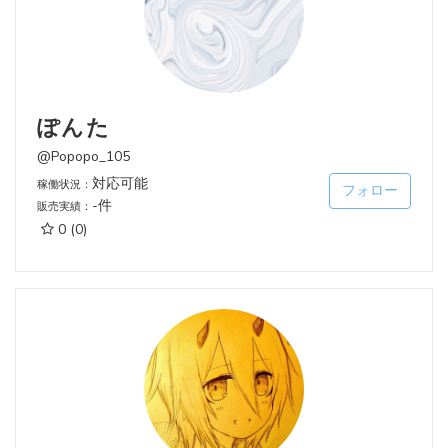
ぽんた
@Popopo_105
対応可能
稼働状況：
フォロー
-件
販売実績：
0
(0)