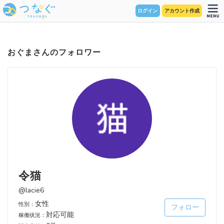
ログイン
アカウント作成
おぐまさんのフォロワー
令猫
@lacie6
女性
性別：
フォロー
対応可能
稼働状況：