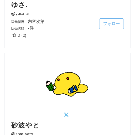
ゆさ.
@yusa_ai
内容次第
稼働状況：
フォロー
-件
販売実績：
0
(0)
砂波やと
@snm_yato