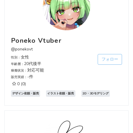
Poneko Vtuber
@ponekovt
女性
性別：
フォロー
20代後半
年齢層：
対応可能
稼働状況：
-件
販売実績：
0
(0)
デザイン依頼・販売
イラスト依頼・販売
2D・3Dモデリング