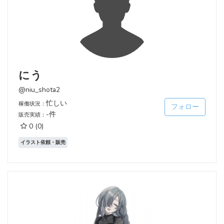
にう
@niu_shota2
忙しい
稼働状況：
フォロー
-件
販売実績：
0
(0)
イラスト依頼・販売