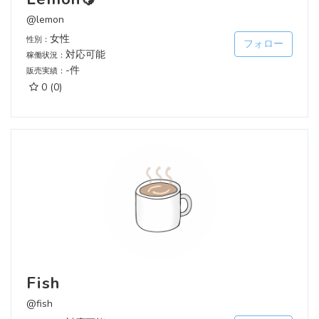
@lemon
女性
性別：
フォロー
対応可能
稼働状況：
-件
販売実績：
0
(0)
Fish
@fish