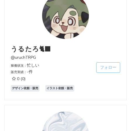
うるたろ🐈‍⬛
@uruchTRPG
忙しい
稼働状況：
フォロー
-件
販売実績：
0
(0)
デザイン依頼・販売
イラスト依頼・販売