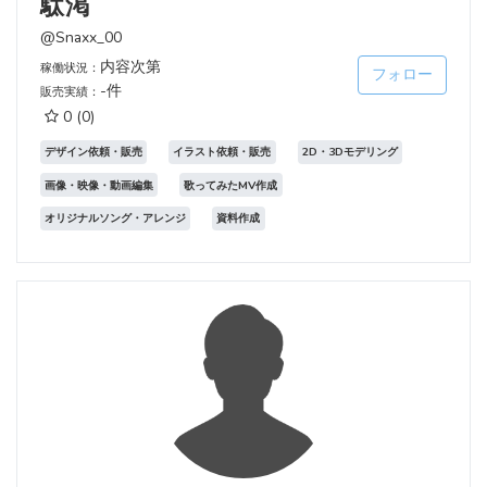
駄渇
@Snaxx_00
内容次第
稼働状況：
フォロー
-件
販売実績：
0
(0)
デザイン依頼・販売
イラスト依頼・販売
2D・3Dモデリング
画像・映像・動画編集
歌ってみたMV作成
オリジナルソング・アレンジ
資料作成