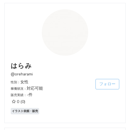
はらみ
@oreharami
女性
性別：
フォロー
対応可能
稼働状況：
-件
販売実績：
0
(0)
イラスト依頼・販売