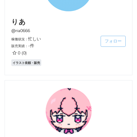
りあ
@ria0666
忙しい
稼働状況：
フォロー
-件
販売実績：
0
(0)
イラスト依頼・販売