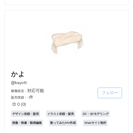
かよ
@kayott
対応可能
稼働状況：
フォロー
-件
販売実績：
0
(0)
デザイン依頼・販売
イラスト依頼・販売
2D・3Dモデリング
画像・映像・動画編集
歌ってみたMV作成
Webサイト制作