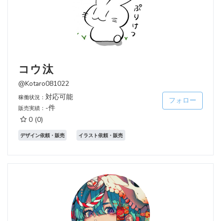
コウ汰
@Kotaro081022
対応可能
稼働状況：
フォロー
-件
販売実績：
0
(0)
デザイン依頼・販売
イラスト依頼・販売