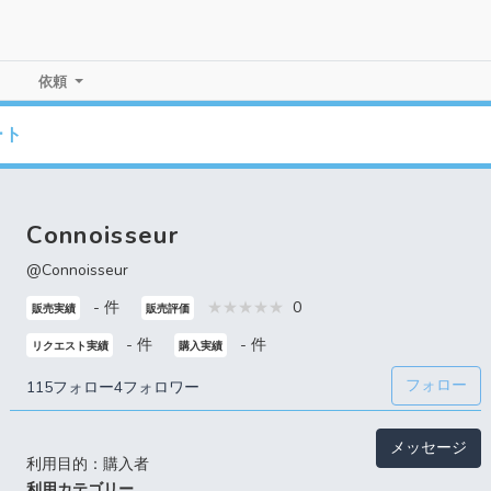
依頼
ート
Connoisseur
@Connoisseur
- 件
0
販売実績
販売評価
- 件
- 件
リクエスト実績
購入実績
フォロー
115フォロー
4フォロワー
メッセージ
利用目的：購入者
利用カテゴリー