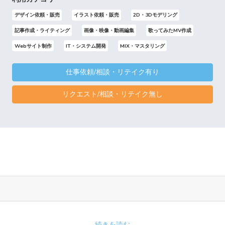
デザイン依頼・販売
イラスト依頼・販売
2D・3Dモデリング
記事作成・ライティング
画像・映像・動画編集
歌ってみたMV作成
Webサイト制作
IT・システム開発
MIX・マスタリング
仕事依頼/相談・リテイク有り
リクエスト/相談・リテイク無し
続きを読む