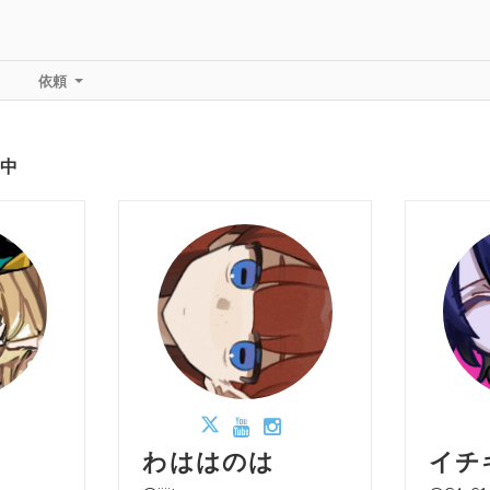
依頼
中
わははのは
イチ