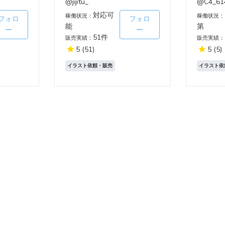
@jijitu_
@C4_61
対応可
稼働状況：
稼働状況：
フォロ
フォロ
能
第
ー
ー
51件
販売実績：
販売実績：
5
(51)
5
(5)
イラスト依頼・販売
イラスト依