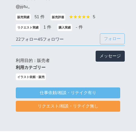
@jijitu_
51 件
5
販売実績
販売評価
1 件
- 件
リクエスト実績
購入実績
フォロー
22フォロー
45フォロワー
メッセージ
利用目的：販売者
利用カテゴリー
イラスト依頼・販売
仕事依頼/相談・リテイク有り
リクエスト/相談・リテイク無し