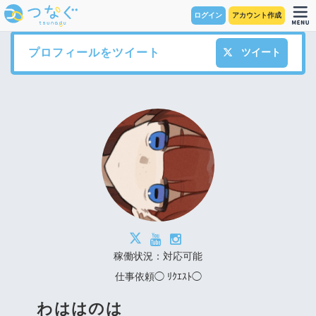
ログイン
アカウント作成
プロフィールをツイート
ツイート
稼働状況：対応可能
仕事依頼◯ ﾘｸｴｽﾄ◯
わははのは