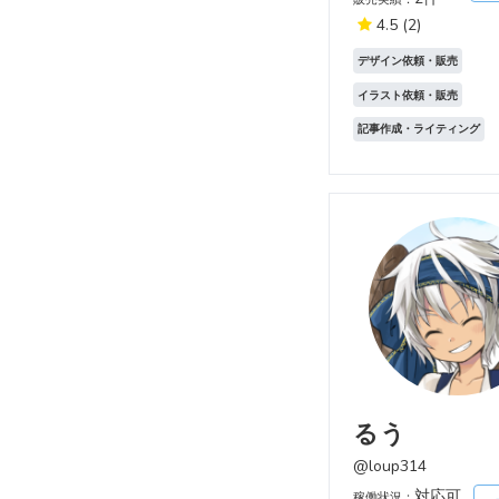
4.5
(2)
デザイン依頼・販売
イラスト依頼・販売
記事作成・ライティング
るう
@loup314
対応可
稼働状況：