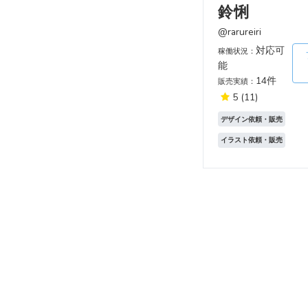
鈴悧
@rarureiri
対応可
稼働状況：
能
14件
販売実績：
5
(11)
デザイン依頼・販売
イラスト依頼・販売