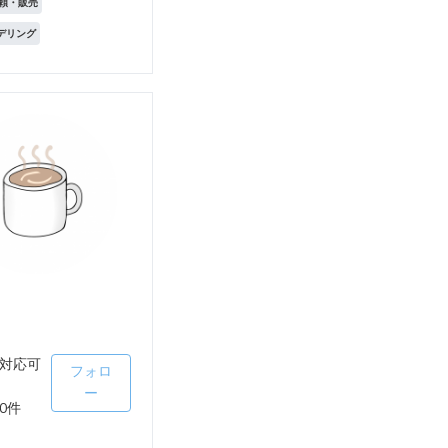
頼・販売
モデリング
対応可
フォロ
ー
0件