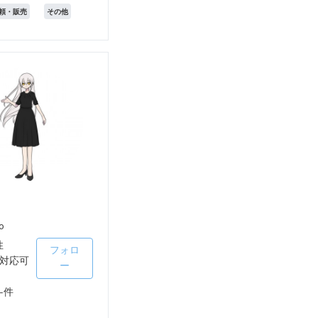
頼・販売
その他
o
性
フォロ
対応可
ー
-件