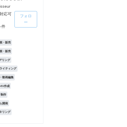
sseur
対応可
フォロ
ー
-件
頼・販売
頼・販売
モデリング
ライティング
・動画編集
MV作成
ト制作
テム開発
スタリング