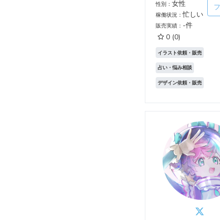
女性
性別：
忙しい
稼働状況：
-件
販売実績：
0
(0)
イラスト依頼・販売
占い・悩み相談
デザイン依頼・販売