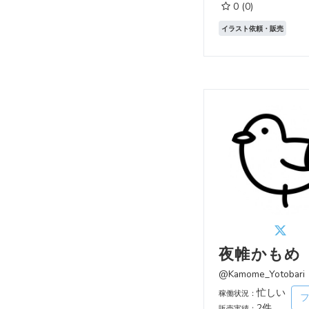
0
(0)
イラスト依頼・販売
夜帷かもめ
@Kamome_Yotobari
忙しい
稼働状況：
2件
販売実績：