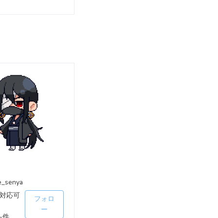
_senya
対応可
フォロ
ー
-件