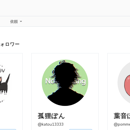
依頼
ォロワー
孤狸ぽん
葉音
@katou13333
@pomme_