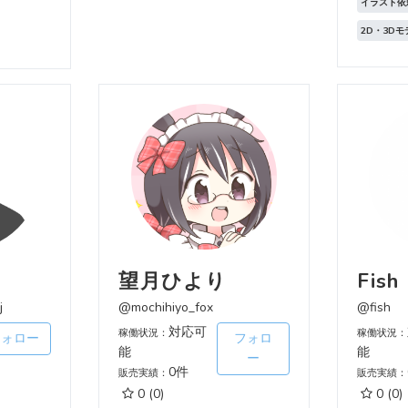
イラスト依
2D・3D
望月ひより
Fish
j
@mochihiyo_fox
@fish
対応可
稼働状況：
稼働状況：
フォロー
フォロ
能
能
ー
0件
販売実績：
販売実績：
0
(0)
0
(0)