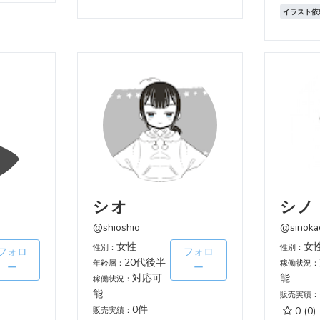
イラスト依
シオ
シノ
@shioshio
@sinoka
女性
女
性別：
性別：
フォロ
フォロ
20代後半
年齢層：
稼働状況：
ー
ー
対応可
能
稼働状況：
能
販売実績：
0件
0
(0)
販売実績：