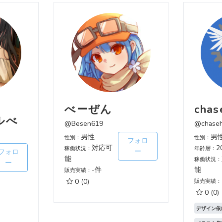
べーぜん
chas
ルべ
@Besen619
@chase
男性
男
性別：
性別：
フォロ
対応可
2
稼働状況：
年齢層：
ー
フォロ
能
稼働状況：
ー
-件
能
販売実績：
0
(0)
販売実績：
0
(0)
デザイン依