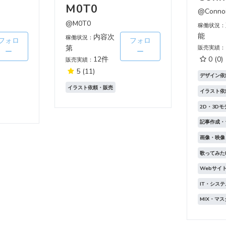
M0T0
@Connoi
@M0T0
稼働状況：
能
内容次
稼働状況：
フォロ
フォロ
第
販売実績：
ー
ー
12件
0
(0)
販売実績：
5
(11)
デザイン依
イラスト依頼・販売
イラスト依
2D・3D
記事作成・
画像・映像
歌ってみた
Webサイ
IT・シス
MIX・マ