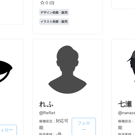
0
(0)
デザイン依頼・販売
イラスト依頼・販売
れふ
七瀬
@Reflet
@nanase
対応可
稼働状況：
稼働状況：
フォロ
能
能
ー
フォロー
-件
販売実績：
販売実績：