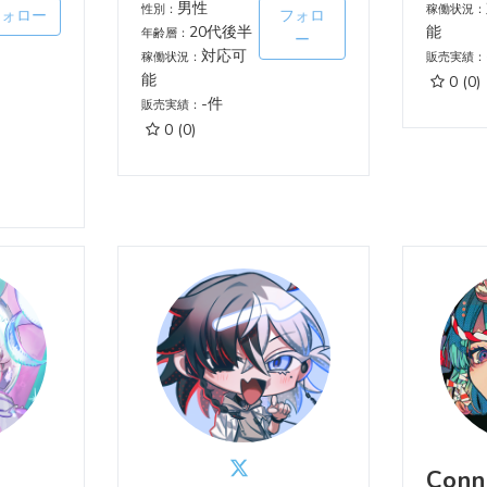
男性
性別：
稼働状況：
フォロー
フォロ
20代後半
能
年齢層：
ー
対応可
稼働状況：
販売実績：
能
0
(0)
-件
販売実績：
0
(0)
Conn