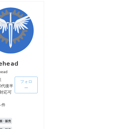
ehead
head
性
フォロ
0代後半
ー
対応可
-件
頼・販売