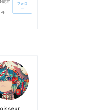
対応可
フォロ
ー
-件
oisseur