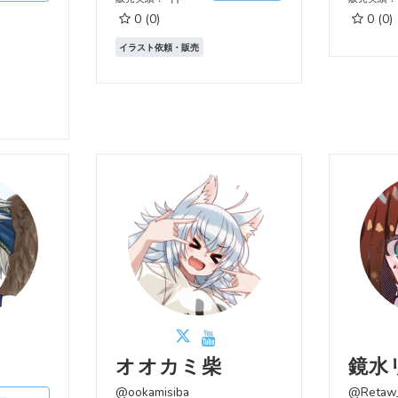
0
(0)
0
(0)
イラスト依頼・販売
オオカミ柴
鏡水
@ookamisiba
@Retaw_