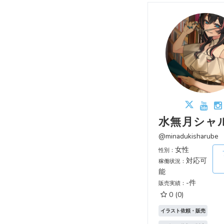
水無月シャ
@minadukisharube
女性
性別：
対応可
稼働状況：
能
-件
販売実績：
0
(0)
イラスト依頼・販売