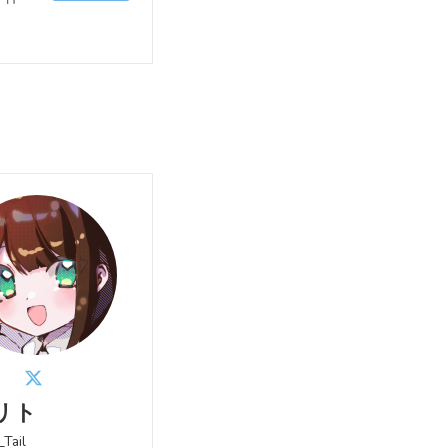
リト
Tail