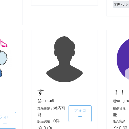
音声・ナレ
す
！！
@suisui9
@onigiri
対応可
稼働状況：
稼働状況：
フォロ
能
能
ー
フォロ
0件
販売実績：
販売実績：
ー
0
(0)
0
(0)