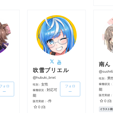
南ん
吹雪ブリエル
@sushi6
@hubuki_briel
男
性別：
女性
稼働状況：
性別：
フォロ
フォロ
能
対応可
稼働状況：
ー
ー
能
販売実績：
-件
0
(0)
販売実績：
0
(0)
イラスト依