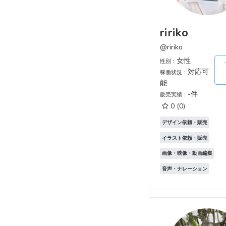
ririko
@ririko
女性
性別：
対応可
稼働状況：
能
-件
販売実績：
0
(0)
デザイン依頼・販売
イラスト依頼・販売
画像・映像・動画編集
音声・ナレーション