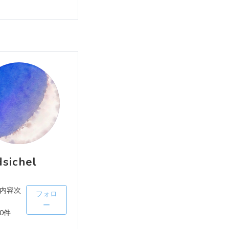
sichel
内容次
フォロ
ー
0件