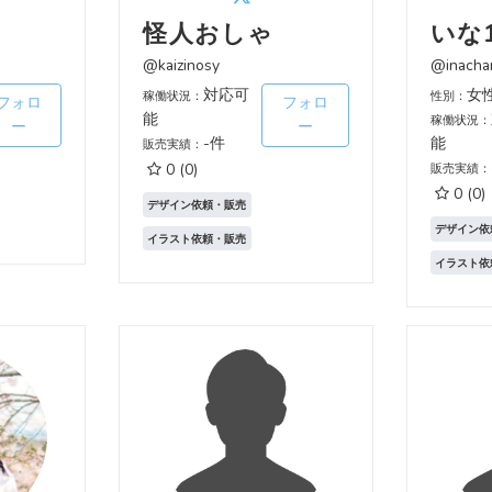
怪人おしゃ
いな
@kaizinosy
@inacha
対応可
女
稼働状況：
性別：
フォロ
フォロ
能
稼働状況：
ー
ー
-件
能
販売実績：
0
(0)
販売実績：
0
(0)
デザイン依頼・販売
デザイン依
イラスト依頼・販売
イラスト依