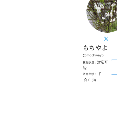
もちやよ
@mochiyayo
対応可
稼働状況：
能
-件
販売実績：
0
(0)