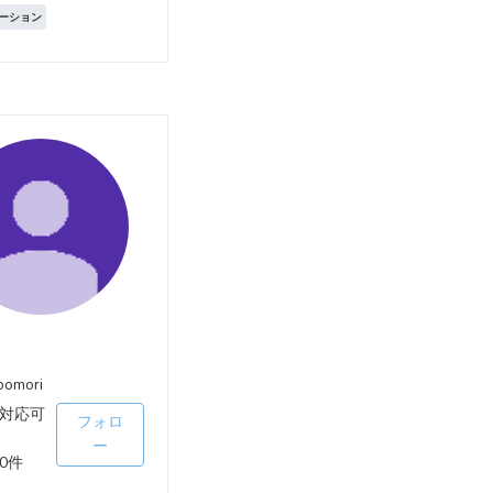
ーション
oomori
対応可
フォロ
ー
0件