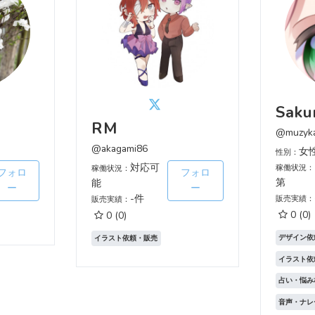
Saku
RM
@muzyk
@akagami86
女
性別：
対応可
稼働状況：
稼働状況：
フォロ
フォロ
第
能
ー
ー
-件
販売実績：
販売実績：
0
(0)
0
(0)
デザイン依
イラスト依頼・販売
イラスト依
占い・悩み
音声・ナレ