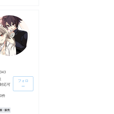
343
性
フォロ
対応可
ー
0件
頼・販売