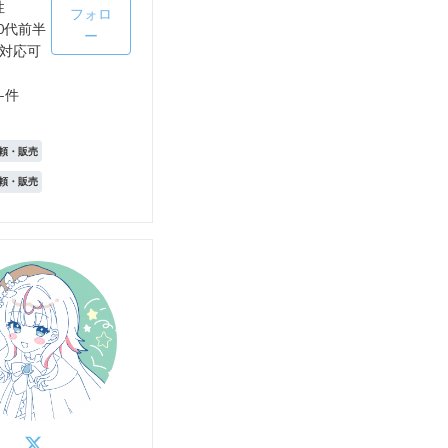
性
フォロ
0代前半
ー
対応可
-件
頼・販売
頼・販売