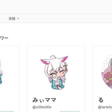
依頼
ワー
みぃママ
る
@o00mi00o
@tartef