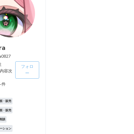
ra
a0827
性
フォロ
内容次
ー
-件
頼・販売
頼・販売
相談
ーション