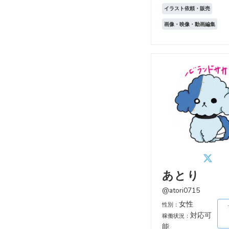
イラスト依頼・販売
画像・映像・動画編集
あとり
@atori0715
女性
性別：
対応可
稼働状況：
能