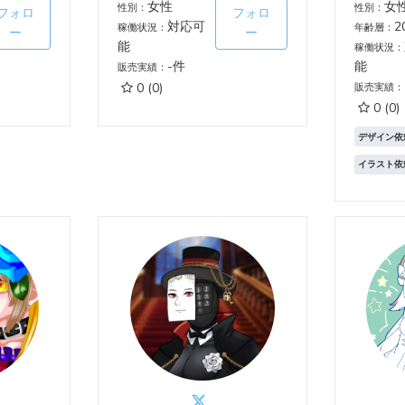
女性
女
性別：
性別：
フォロ
フォロ
対応可
2
稼働状況：
年齢層：
ー
ー
能
稼働状況：
-件
能
販売実績：
0
(0)
販売実績：
0
(0)
デザイン依
イラスト依