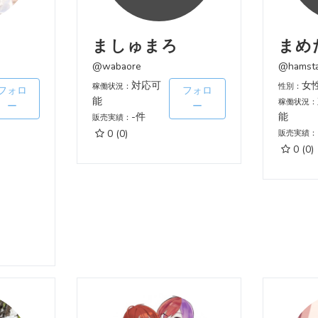
ましゅまろ
まめ
@wabaore
@hamsta
対応可
女
稼働状況：
性別：
フォロ
フォロ
能
稼働状況：
ー
ー
-件
能
販売実績：
0
(0)
販売実績：
0
(0)