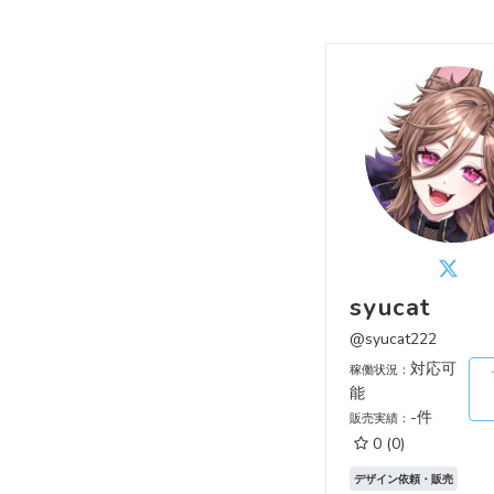
syucat
@syucat222
対応可
稼働状況：
能
-件
販売実績：
0
(0)
デザイン依頼・販売