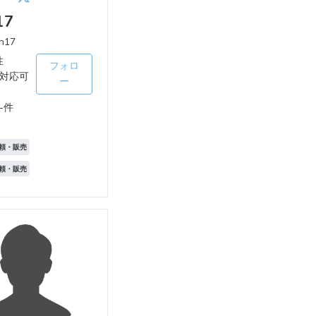
17
n17
性
フォロ
対応可
ー
-件
頼・販売
頼・販売