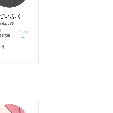
だいふく
rdayo86
性
フォロ
対応可
ー
-件