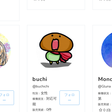
buchi
Mond
@buchichi
@Gluna
女性
性別：
稼働状況：
フォロ
フォロ
対応可
第
稼働状況：
ー
ー
能
販売実績：
0件
0
(0)
販売実績：