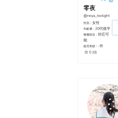
零夜
@reiya_twilight
女性
性別：
20代後半
年齢層：
対応可
稼働状況：
能
-件
販売実績：
0
(0)