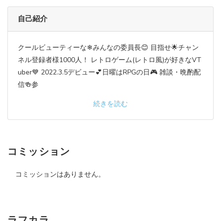
自己紹介
クールビューティーな❄みんなの委員長😊 目指せ🌟チャン
ネル登録者様1000人！ レトロゲーム(レトロ風)が好きなVT
uber💙 2022.3.5デビュー💕日曜はRPGの日🎮 雑談・晩酌配
信🍻参
続きを読む
コミッション
コミッションはありません。
ラフカラ