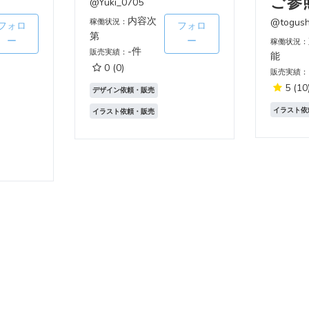
ご参
@Yuki_0705
内容次
@togush
稼働状況：
フォロ
フォロ
第
ー
ー
稼働状況：
-件
販売実績：
能
0
(0)
販売実績：
5
(10
デザイン依頼・販売
イラスト依
イラスト依頼・販売