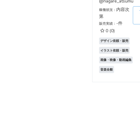
@nagare_atsumu
内容次
稼働状況：
第
-件
販売実績：
0
(0)
デザイン依頼・販売
イラスト依頼・販売
画像・映像・動画編集
音楽全般