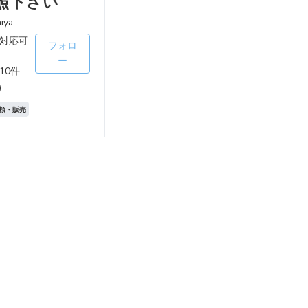
照下さい
iya
対応可
フォロ
ー
10件
)
頼・販売