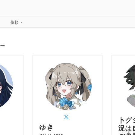
依頼
ー
卜グ
ゆき
況は