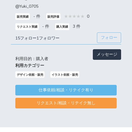
@Yuki_0705
- 件
0
販売実績
販売評価
- 件
3 件
リクエスト実績
購入実績
フォロー
15フォロー
1フォロワー
メッセージ
利用目的：購入者
利用カテゴリー
デザイン依頼・販売
イラスト依頼・販売
仕事依頼/相談・リテイク有り
リクエスト/相談・リテイク無し