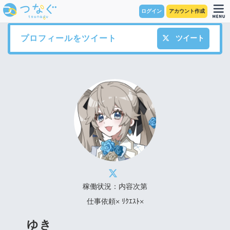
ログイン
アカウント作成
プロフィールをツイート
ツイート
稼働状況：内容次第
仕事依頼× ﾘｸｴｽﾄ×
ゆき