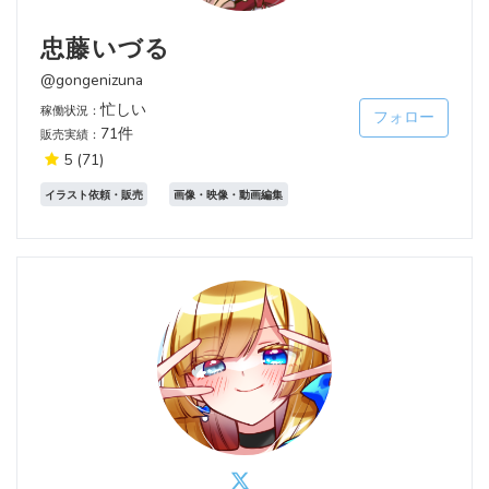
忠藤いづる
@gongenizuna
忙しい
稼働状況：
フォロー
71件
販売実績：
5
(71)
イラスト依頼・販売
画像・映像・動画編集