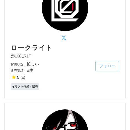
ロークライト
@L0C_R1T
忙しい
稼働状況：
フォロー
8件
販売実績：
5
(8)
イラスト依頼・販売