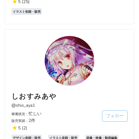
5
(25)
イラスト依頼・販売
しおすみあや
@shio_aya1
忙しい
稼働状況：
フォロー
2件
販売実績：
5
(2)
デザイン依頼・販売
イラスト依頼・販売
画像・映像・動画編集