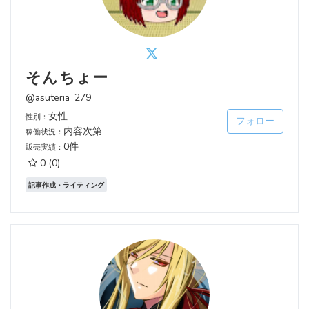
そんちょー
@asuteria_279
女性
性別：
フォロー
内容次第
稼働状況：
0件
販売実績：
0
(0)
記事作成・ライティング