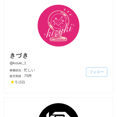
きづき
@kizuki_1
忙しい
稼働状況：
フォロー
75件
販売実績：
5
(32)