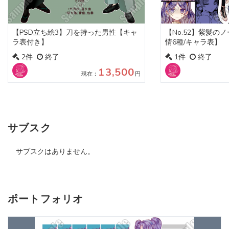
【PSD立ち絵3】刀を持った男性【キャ
【No.52】紫髪の
ラ表付き】
情6種/キャラ表】
2件
終了
1件
終了
13,500
現在：
円
サブスク
サブスクはありません。
ポートフォリオ