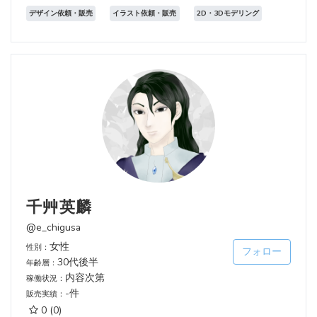
デザイン依頼・販売
イラスト依頼・販売
2D・3Dモデリング
千艸英麟
@e_chigusa
女性
性別：
フォロー
30代後半
年齢層：
内容次第
稼働状況：
-件
販売実績：
0
(0)