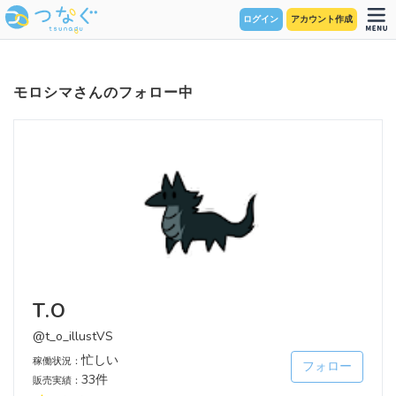
ログイン
アカウント作成
モロシマさんのフォロー中
T.O
@t_o_illustVS
忙しい
稼働状況：
フォロー
33件
販売実績：