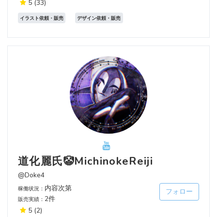
5
(33)
イラスト依頼・販売
デザイン依頼・販売
道化麗氏🤡MichinokeReiji
@Doke4
内容次第
稼働状況：
フォロー
2件
販売実績：
5
(2)