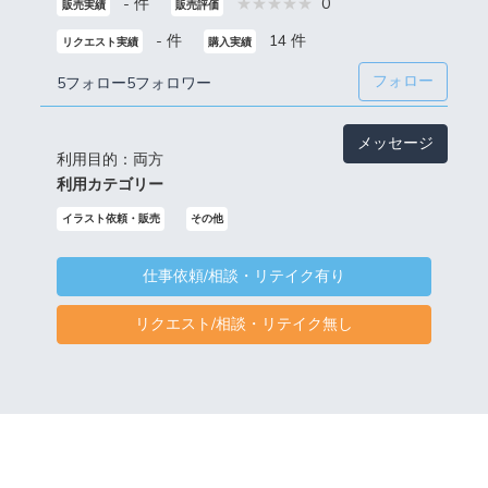
- 件
0
販売実績
販売評価
- 件
14 件
リクエスト実績
購入実績
フォロー
5フォロー
5フォロワー
メッセージ
利用目的：両方
利用カテゴリー
イラスト依頼・販売
その他
仕事依頼/相談・リテイク有り
リクエスト/相談・リテイク無し