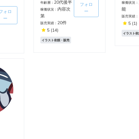
20代後半
年齢層：
稼働状況：
フォロ
内容次
能
稼働状況：
ー
フォロ
第
販売実績：
ー
20件
5
(1)
販売実績：
5
(14)
イラスト依
イラスト依頼・販売