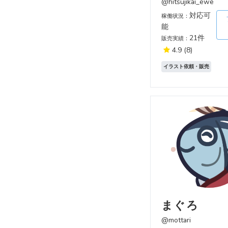
@hitsujikai_ewe
対応可
稼働状況：
能
21件
販売実績：
4.9
(8)
イラスト依頼・販売
まぐろ
@mottari