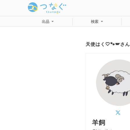
出品
検索
天使はく‎🤍🐾🪽
羊飼