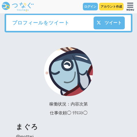
ログイン
アカウント作成
プロフィールをツイート
ツイート
稼働状況：内容次第
仕事依頼◯ ﾘｸｴｽﾄ◯
まぐろ
@mottari