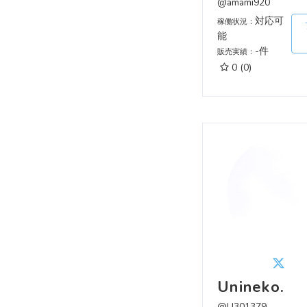
@amami920
対応可
稼働状況：
能
-件
販売実績：
0
(0)
Unineko.
@U301379