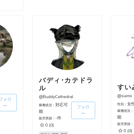
バディ･カテドラ
すい
ル
@suimii
@BuddyCathedral
フォロ
女
対応可
性別：
ー
稼働状況：
フォロ
能
稼働状況：
ー
能
-件
販売実績：
販売実績：
0
(0)
0
(0)