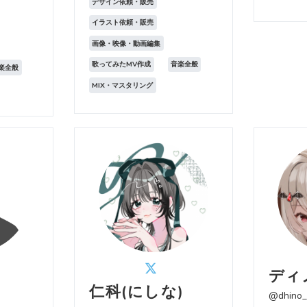
デザイン依頼・販売
イラスト依頼・販売
画像・映像・動画編集
歌ってみたMV作成
音楽全般
楽全般
MIX・マスタリング
ディ
仁科(にしな)
@dhino_