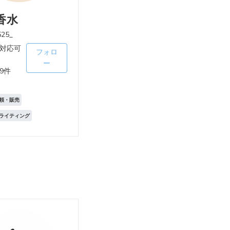
香水
25_
対応可
フォロ
ー
9件
頼・販売
ライティング