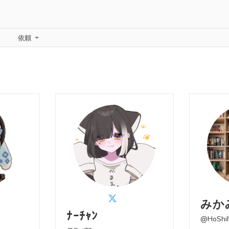
依頼
ー
みか
ﾅｰﾁｬﾝ
@HoShi