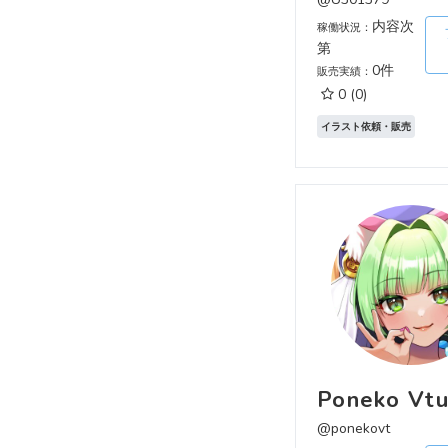
内容次
稼働状況：
第
0件
販売実績：
0
(0)
イラスト依頼・販売
Poneko Vtu
@ponekovt