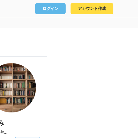
ログイン
アカウント作成
み
No_