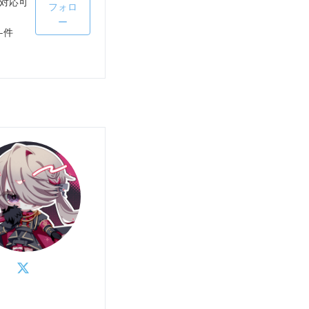
対応可
フォロ
ー
-件