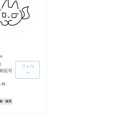
u
性
フォロ
対応可
ー
-件
頼・販売