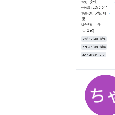
女性
性別：
20代後半
年齢層：
対応可
稼働状況：
能
-件
販売実績：
0
(0)
デザイン依頼・販売
イラスト依頼・販売
2D・3Dモデリング