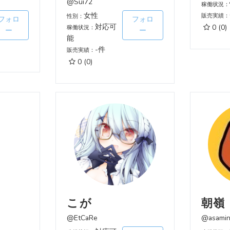
@Sui72
稼働状況：
女性
販売実績：
性別：
フォロ
フォロ
対応可
0
(0)
稼働状況：
ー
ー
能
-件
販売実績：
0
(0)
こが
朝嶺
@EtCaRe
@asami