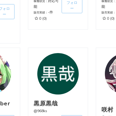
対応可
稼働状況：
稼働状況：
フォロ
能
能
ー
フォロ
-件
販売実績：
販売実績：
ー
0
(0)
0
(0)
ber
黒原黒哉
咲村
@968ks