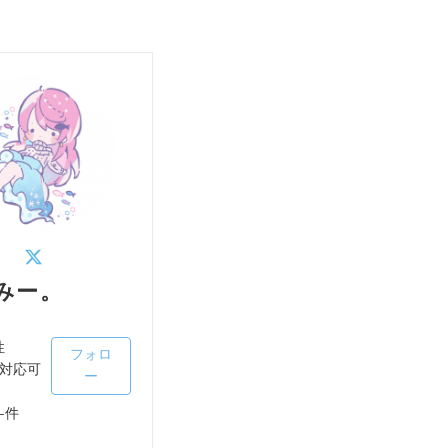
みー。
性
フォロ
対応可
ー
-件