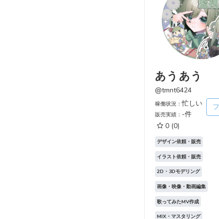
あうあう
@tmnt6424
忙しい
稼働状況：
-件
販売実績：
0
(0)
デザイン依頼・販売
イラスト依頼・販売
2D・3Dモデリング
画像・映像・動画編集
歌ってみたMV作成
MIX・マスタリング