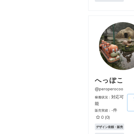
へっぽこ
@peroperocoo
対応可
稼働状況：
能
-件
販売実績：
0
(0)
デザイン依頼・販売