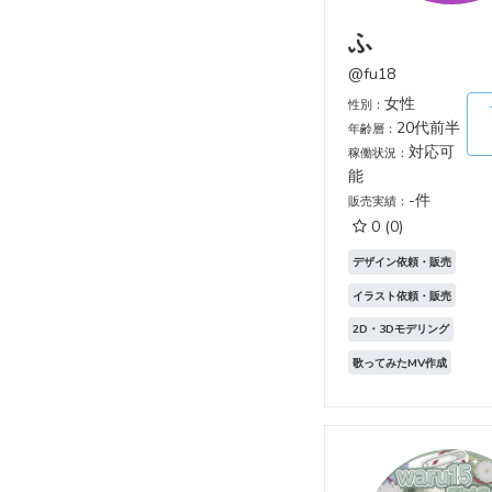
ふ
@fu18
女性
性別：
20代前半
年齢層：
対応可
稼働状況：
能
-件
販売実績：
0
(0)
デザイン依頼・販売
イラスト依頼・販売
2D・3Dモデリング
歌ってみたMV作成