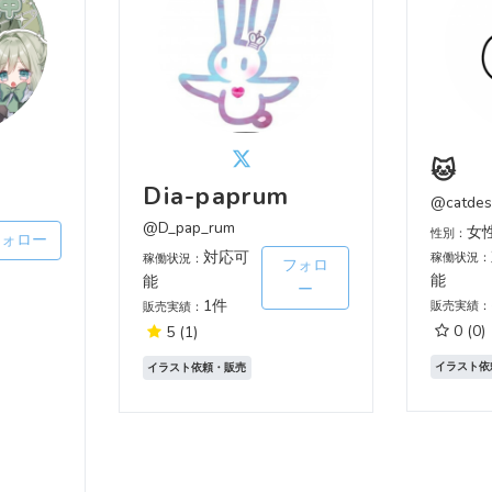
🐱
Dia-paprum
@catdes
@D_pap_rum
女
性別：
フォロー
対応可
稼働状況：
稼働状況：
フォロ
能
能
ー
1件
販売実績：
販売実績：
0
(0)
5
(1)
イラスト依
イラスト依頼・販売