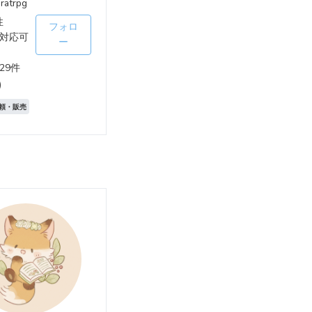
ratrpg
性
フォロ
対応可
ー
29件
)
頼・販売