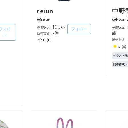
reiun
中野
@reiun
@Room5
忙しい
稼働状況：
稼働状況：
フォロ
フォロー
-件
能
販売実績：
ー
0
(0)
販売実績：
5
(9)
イラスト依
記事作成・