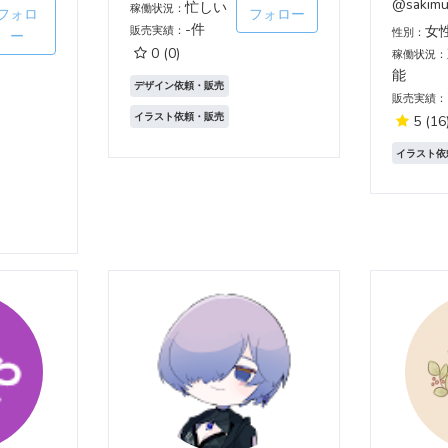
@sakimu
忙しい
稼働状況：
フォロ
フォロー
-件
女
販売実績：
性別：
ー
0
(0)
稼働状況：
能
デザイン依頼・販売
販売実績：
イラスト依頼・販売
5
(16
イラスト依