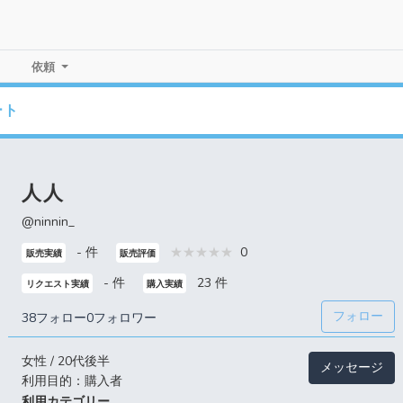
依頼
ート
人人
@ninnin_
- 件
0
販売実績
販売評価
- 件
23 件
リクエスト実績
購入実績
フォロー
38フォロー
0フォロワー
女性 / 20代後半
メッセージ
利用目的：購入者
利用カテゴリー