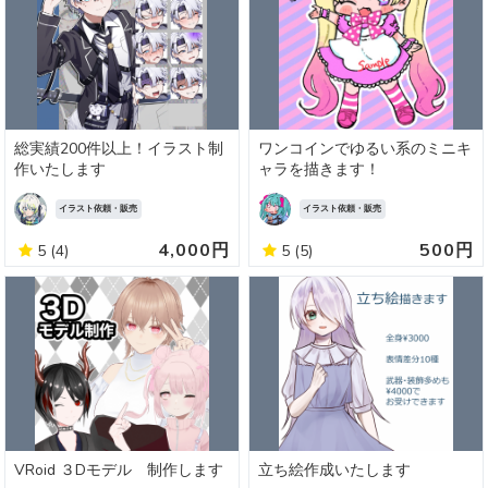
総実績200件以上！イラスト制
ワンコインでゆるい系のミニキ
作いたします
ャラを描きます！
イラスト依頼・販売
イラスト依頼・販売
4,000円
500円
5
(4)
5
(5)
VRoid ３Dモデル 制作します
立ち絵作成いたします