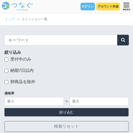
ログイン
アカウント作成
トップ
コミッション一覧
絞り込み
受付中のみ
納期7日以内
卵商品を除外
価格帯
〜
絞り込む
検索リセット