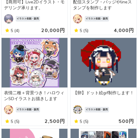
【商用可】Live2Dイラスト・モ
配信スタンプ・バッジやlineス
デリング承ります。
タンプを制作します
イラスト依頼・販売
イラスト依頼・販売
20,000円
4,000円
5
(4)
5
(5)
表情二種＋背景つき！ハロウィ
【卵】ドット絵gif制作します！
ンSDイラストお描きします
イラスト依頼・販売
イラスト依頼・販売
2,500円
500円
5
(5)
5
(5)