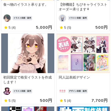
食べ物のイラスト承ります。
【卵機能】ちびキャライラスト
オーダー承ります⚘
イラスト依頼・販売
イラスト依頼・販売
5,000円
500円
5
(4)
5
(5)
初回限定で格安イラストを作成
同人誌表紙デザイン
します！
イラスト依頼・販売
デザイン依頼・販売
500円
7,700円
5
(5)
5
(4)