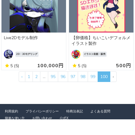
Live2Dモデル制作
【卵価格】ちいこいデフォルメ
イラスト製作
2D・3Dモデリング
イラスト依頼・販売
100,000円
500円
5
(5)
5
(5)
‹
1
2
...
95
96
97
98
99
100
›
利用規約
プライバシーポリシー
特商法表記
よくある質問
簡単な使い方
お問い合わせ
公式X
©2026 つなぐ