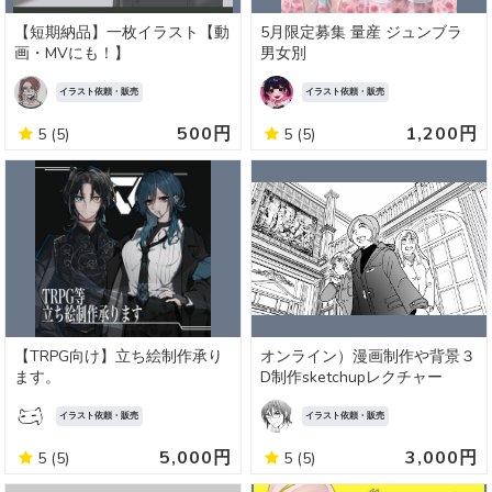
【短期納品】一枚イラスト【動
5月限定募集 量産 ジュンブラ
画・MVにも！】
男女別
イラスト依頼・販売
イラスト依頼・販売
500円
1,200円
5
(5)
5
(5)
【TRPG向け】立ち絵制作承り
オンライン）漫画制作や背景３
ます。
D制作sketchupレクチャー
イラスト依頼・販売
イラスト依頼・販売
5,000円
3,000円
5
(5)
5
(5)