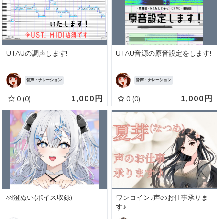
UTAUの調声します!
UTAU音源の原音設定をします!
音声・ナレーション
音声・ナレーション
1,000円
1,000円
0
(0)
0
(0)
羽澄ぬい(ボイス収録)
ワンコイン♪声のお仕事承りま
す♪