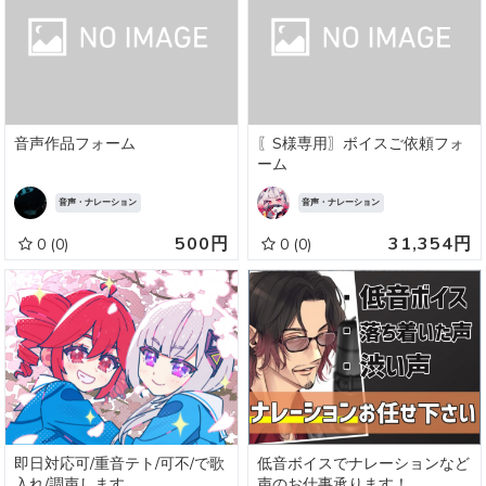
音声作品フォーム
〖S様専用〗ボイスご依頼フォ
ーム
音声・ナレーション
音声・ナレーション
500円
31,354円
0
(0)
0
(0)
即日対応可/重音テト/可不/で歌
低音ボイスでナレーションなど
入れ/調声します
声のお仕事承ります！