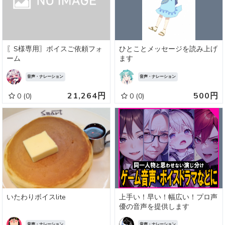
〖S様専用〗ボイスご依頼フォ
ひとことメッセージを読み上げ
ーム
ます
音声・ナレーション
音声・ナレーション
21,264円
500円
0
(0)
0
(0)
いたわりボイスlite
上手い！早い！幅広い！プロ声
優の音声を提供します
音声・ナレーション
音声・ナレーション