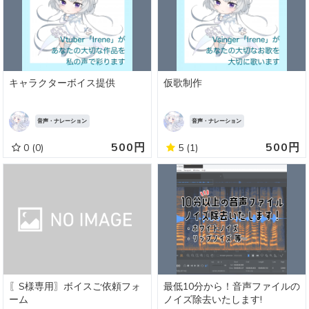
キャラクターボイス提供
仮歌制作
音声・ナレーション
音声・ナレーション
500円
500円
0
(0)
5
(1)
〖S様専用〗ボイスご依頼フォ
最低10分から！音声ファイルの
ーム
ノイズ除去いたします!