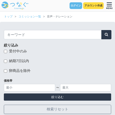
ログイン
アカウント作成
トップ
コミッション一覧
音声・ナレーション
絞り込み
受付中のみ
納期7日以内
卵商品を除外
価格帯
〜
絞り込む
検索リセット