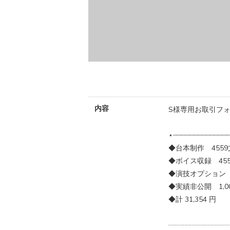
内容
S様専用お取引フ
⋆┈┈┈┈┈┈┈┈┈┈┈┈┈
◆台本制作 4559
◆ボイス収録 455
◆演技オプション 3
◆実績非公開 1,0
◆計 31,354 円
┈┈┈┈┈┈┈┈