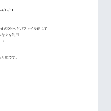
/12/31
ord のDMへギガファイル便にて
つなぐを利用
┈┈⋆
入可能です。