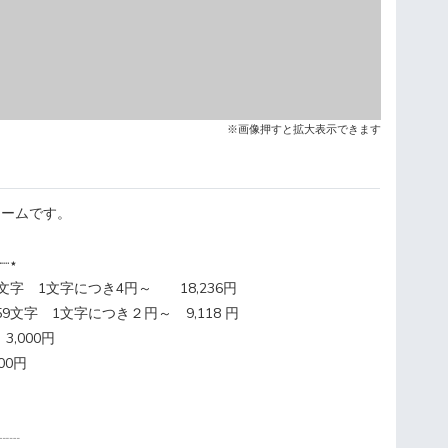
※画像押すと拡大表示できます
ォームです。
┈┈⋆
文字 1文字につき4円～ 18,236円
9文字 1文字につき２円～ 9,118 円
,000円
00円
┈┈