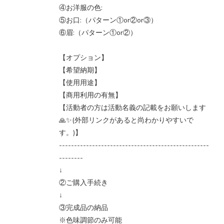
④お洋服の色:
⑤お口:（パターン①or②or③）
⑥眉:（パターン①or②）
【オプション】
【希望納期】
【使用用途】
【商用利用の有無】
【活動者の方は活動名義の記載をお願いします
🙏✨(外部リンクがあると尚わかりやすいで
す。)】
--------------------------------------------------
--------
↓
②ご購入手続き
↓
③完成品の納品
※色味調節のみ可能