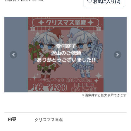
お気に入り(2)
Previous
Next
※画像押すと拡大表示できます
内容
クリスマス量産