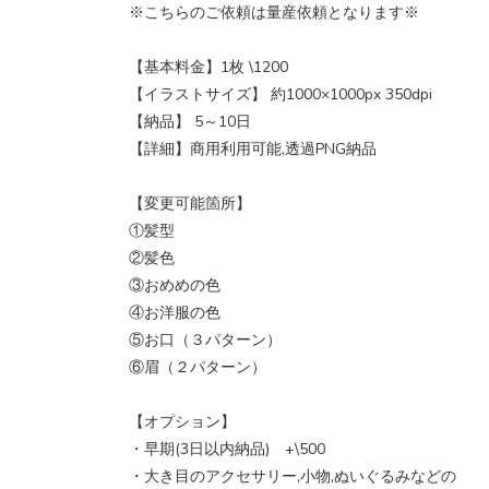
※こちらのご依頼は量産依頼となります※
【基本料金】1枚 \1200
【イラストサイズ】 約1000×1000px 350dpi
【納品】 5～10日
【詳細】商用利用可能,透過PNG納品
【変更可能箇所】
①髪型
②髪色
③おめめの色
④お洋服の色
⑤お口（３パターン）
⑥眉（２パターン）
【オプション】
・早期(3日以内納品) +\500
・大き目のアクセサリー,小物,ぬいぐるみなどの