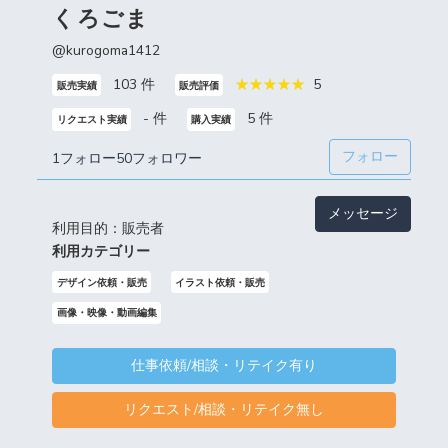
くろごま
@kurogoma1412
103 件
5
販売実績
販売評価
- 件
5 件
リクエスト実績
購入実績
フォロー
1フォロー
50フォロワー
メッセージ
利用目的：販売者
利用カテゴリー
デザイン依頼・販売
イラスト依頼・販売
画像・映像・動画編集
仕事依頼/相談・リテイク有り
リクエスト/相談・リテイク無し