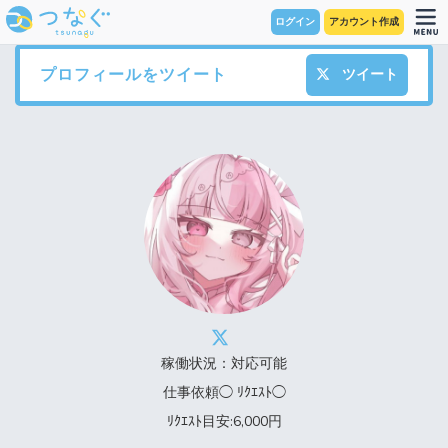
ログイン
アカウント作成
プロフィールをツイート
ツイート
稼働状況：対応可能
仕事依頼◯ ﾘｸｴｽﾄ◯
ﾘｸｴｽﾄ目安:6,000円