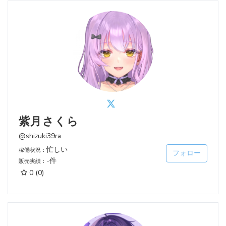
紫月さくら
@shizuki39ra
忙しい
稼働状況：
フォロー
-件
販売実績：
0
(0)