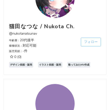
猫田なつな / Nukota Ch.
@nukotanatsunav
20代後半
年齢層：
フォロー
対応可能
稼働状況：
-件
販売実績：
0
(0)
デザイン依頼・販売
イラスト依頼・販売
歌ってみたMV作成