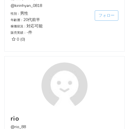
@kirinhyan_0818
男性
性別：
フォロー
20代前半
年齢層：
対応可能
稼働状況：
-件
販売実績：
0
(0)
rio
@rio_88