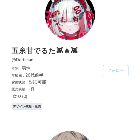
五糸甘でるた👾🔥👾
@Deltasan
男性
性別：
フォロー
20代前半
年齢層：
対応可能
稼働状況：
-件
販売実績：
0
(0)
デザイン依頼・販売