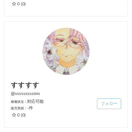
0
(0)
すすすす
@sssssssssiiiiis
対応可能
稼働状況：
フォロー
-件
販売実績：
0
(0)