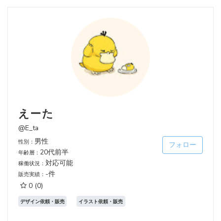
えーた
@E_ta
男性
性別：
フォロー
20代前半
年齢層：
対応可能
稼働状況：
-件
販売実績：
0
(0)
デザイン依頼・販売
イラスト依頼・販売