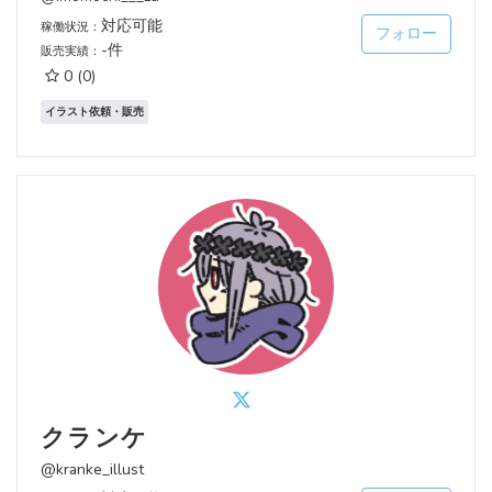
対応可能
稼働状況：
フォロー
-件
販売実績：
0
(0)
イラスト依頼・販売
クランケ
@kranke_illust