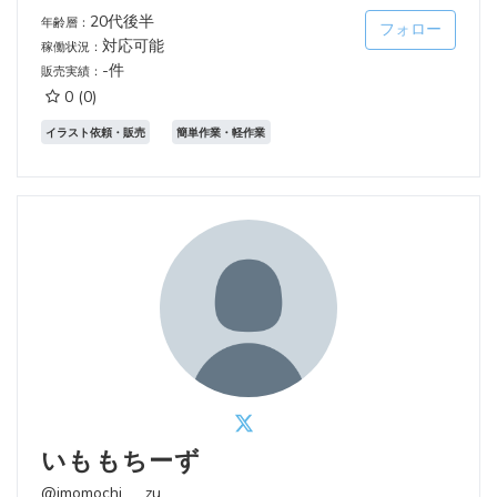
20代後半
年齢層：
フォロー
対応可能
稼働状況：
-件
販売実績：
0
(0)
イラスト依頼・販売
簡単作業・軽作業
いももちーず
@imomochi___zu