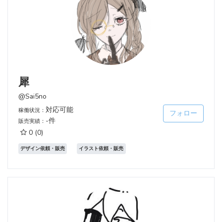
犀
@Sai5no
対応可能
稼働状況：
フォロー
-件
販売実績：
0
(0)
デザイン依頼・販売
イラスト依頼・販売