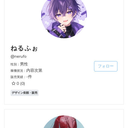
ねるふぉ
@nerufo
男性
性別：
フォロー
内容次第
稼働状況：
-件
販売実績：
0
(0)
デザイン依頼・販売