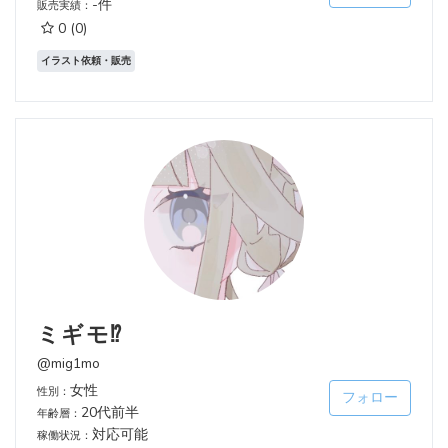
-件
販売実績：
0
(0)
イラスト依頼・販売
ミギモ⁉︎
@mig1mo
女性
性別：
フォロー
20代前半
年齢層：
対応可能
稼働状況：