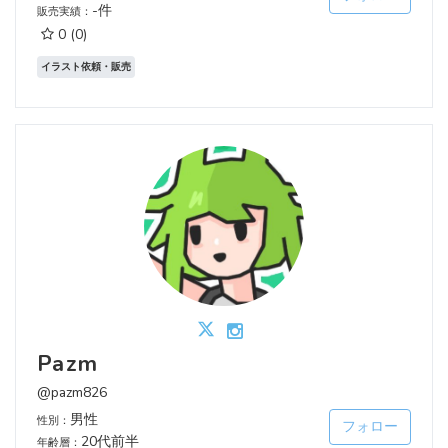
-件
販売実績：
0
(0)
イラスト依頼・販売
Pazm
@pazm826
男性
性別：
フォロー
20代前半
年齢層：