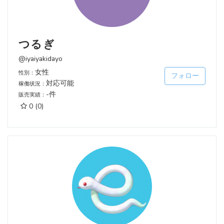
つるぎ
@iyaiyakidayo
女性
性別：
フォロー
対応可能
稼働状況：
-件
販売実績：
0
(0)