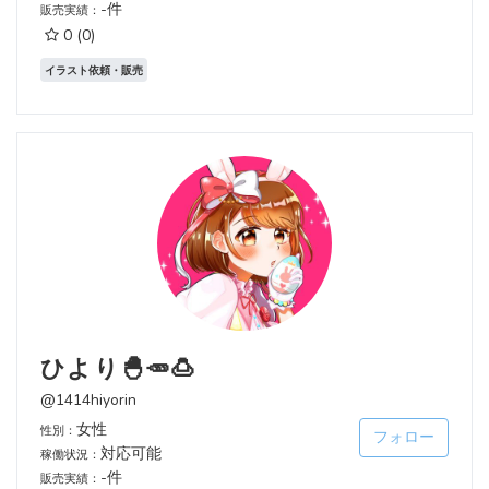
-件
販売実績：
0
(0)
イラスト依頼・販売
ひより🐣🥕🍮
@1414hiyorin
女性
性別：
フォロー
対応可能
稼働状況：
-件
販売実績：