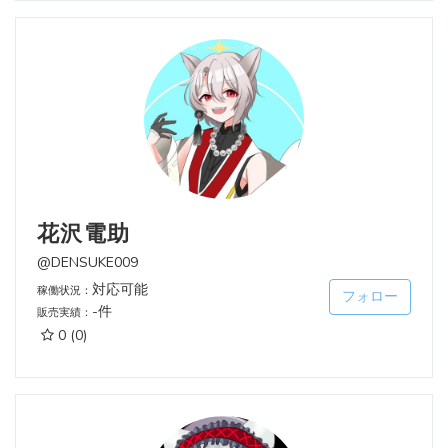
花沢電助
@DENSUKE009
対応可能
稼働状況：
フォロー
-件
販売実績：
0
(0)