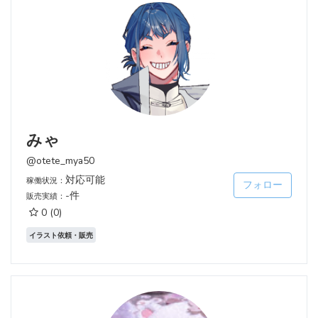
みゃ
@otete_mya50
対応可能
稼働状況：
フォロー
-件
販売実績：
0
(0)
イラスト依頼・販売