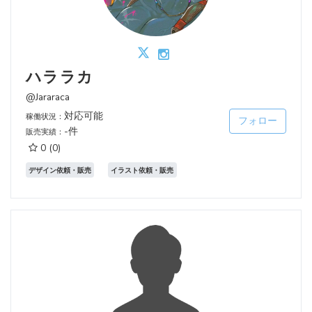
ハララカ
@Jararaca
対応可能
稼働状況：
フォロー
-件
販売実績：
0
(0)
デザイン依頼・販売
イラスト依頼・販売