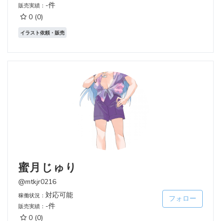
-件
販売実績：
0
(0)
イラスト依頼・販売
蜜月じゅり
@mtkjr0216
対応可能
稼働状況：
フォロー
-件
販売実績：
0
(0)