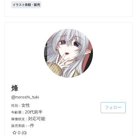
イラスト依頼・販売
烽
@noroshi_tuki
女性
性別：
フォロー
20代前半
年齢層：
対応可能
稼働状況：
-件
販売実績：
0
(0)