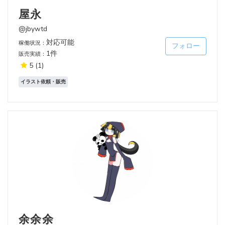
屋永
@jbywtd
対応可能
稼働状況：
フォロー
1件
販売実績：
5
(1)
イラスト依頼・販売
余余余