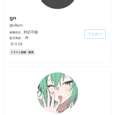
gn
@x8ynn
対応可能
稼働状況：
フォロー
-件
販売実績：
0
(0)
イラスト依頼・販売