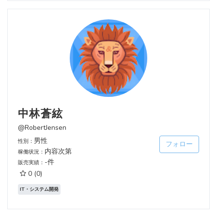
中林蒼絃
@RobertJensen
男性
性別：
フォロー
内容次第
稼働状況：
-件
販売実績：
0
(0)
IT・システム開発