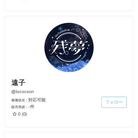
遠子
@tococoon
対応可能
稼働状況：
フォロー
-件
販売実績：
0
(0)