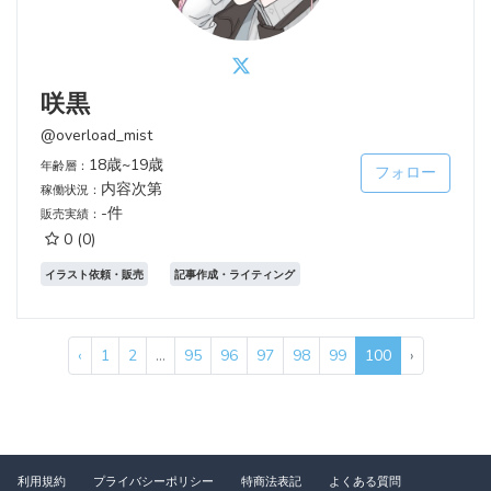
咲黒
@overload_mist
18歳~19歳
年齢層：
フォロー
内容次第
稼働状況：
-件
販売実績：
0
(0)
イラスト依頼・販売
記事作成・ライティング
‹
1
2
...
95
96
97
98
99
100
›
利用規約
プライバシーポリシー
特商法表記
よくある質問