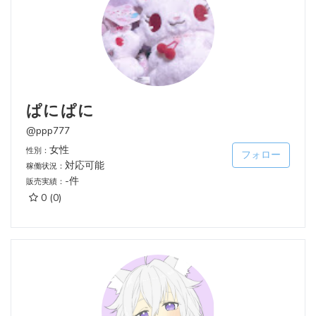
ぱにぱに
@ppp777
女性
性別：
フォロー
対応可能
稼働状況：
-件
販売実績：
0
(0)