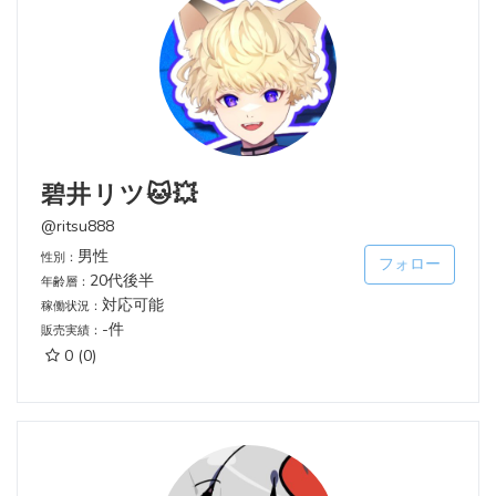
碧井リツ🐱💥
@ritsu888
男性
性別：
フォロー
20代後半
年齢層：
対応可能
稼働状況：
-件
販売実績：
0
(0)