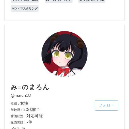
MIX・マスタリング
み=のまろん
@maron18
女性
性別：
フォロー
20代前半
年齢層：
対応可能
稼働状況：
-件
販売実績：