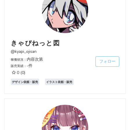
きゃぴねっと図
@kyapi_ojisan
内容次第
稼働状況：
フォロー
-件
販売実績：
0
(0)
デザイン依頼・販売
イラスト依頼・販売