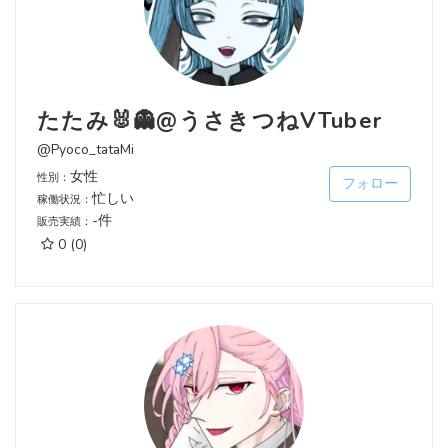
たたみ🐰👻@うさきつねVTuber
@Pyoco_tataMi
女性
性別：
フォロー
忙しい
稼働状況：
-件
販売実績：
0
(0)