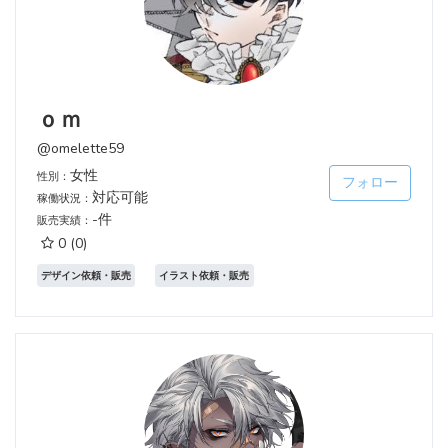
ｏｍ
@omelette59
女性
性別：
フォロー
対応可能
稼働状況：
-件
販売実績：
0
(0)
デザイン依頼・販売
イラスト依頼・販売