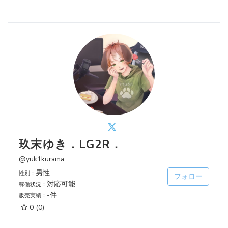
玖末ゆき．LG2R．
@yuk1kurama
男性
性別：
フォロー
対応可能
稼働状況：
-件
販売実績：
0
(0)