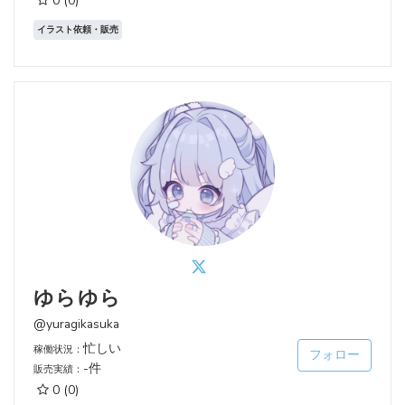
0
(0)
イラスト依頼・販売
ゆらゆら
@yuragikasuka
忙しい
稼働状況：
フォロー
-件
販売実績：
0
(0)