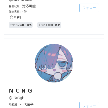
対応可能
稼働状況：
フォロー
-件
販売実績：
0
(0)
デザイン依頼・販売
イラスト依頼・販売
𝗡 𝗖 𝗡 𝗚
@_NcNgN_
20代後半
年齢層：
フォロー