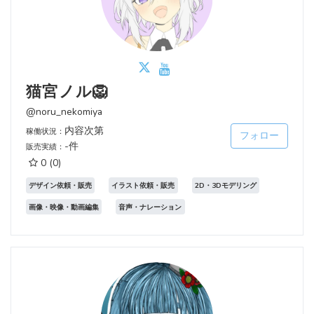
猫宮ノル🦁
@noru_nekomiya
内容次第
稼働状況：
フォロー
-件
販売実績：
0
(0)
デザイン依頼・販売
イラスト依頼・販売
2D・3Dモデリング
画像・映像・動画編集
音声・ナレーション