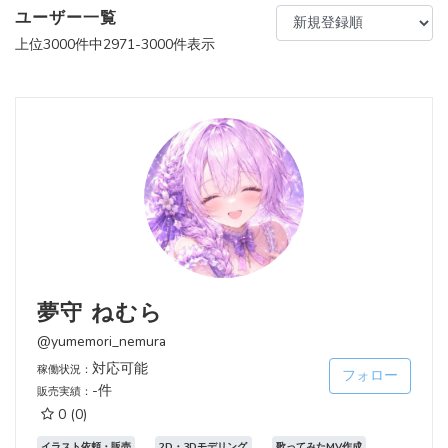
ユーザー一覧
上位3000件中2971-3000件表示
夢守 ねむら
@yumemori_nemura
対応可能
稼働状況：
フォロー
-件
販売実績：
0
(0)
イラスト依頼・販売
2D・3Dモデリング
歌ってみたMV作成