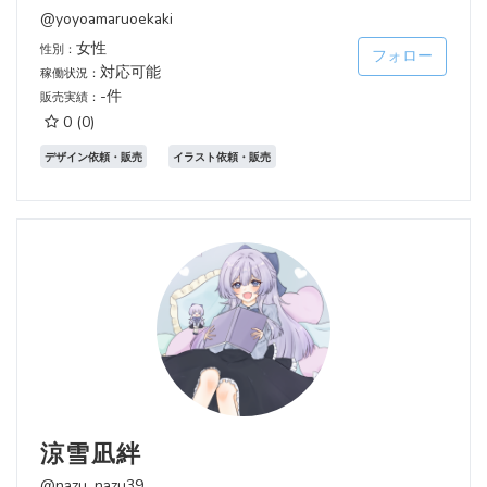
@yoyoamaruoekaki
女性
性別：
フォロー
対応可能
稼働状況：
-件
販売実績：
0
(0)
デザイン依頼・販売
イラスト依頼・販売
涼雪凪絆
@nazu_nazu39