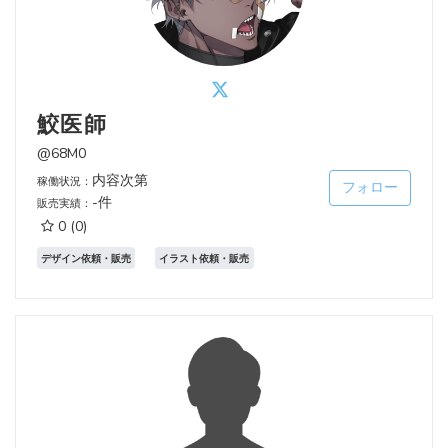
鮫医師
@68M0
内容次第
稼働状況：
フォロー
-件
販売実績：
0
(0)
デザイン依頼・販売
イラスト依頼・販売