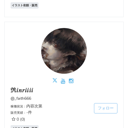
イラスト依頼・販売
ℜ𝑖𝑛𝑟𝑖𝑖𝑖𝑖
@_faith666
内容次第
稼働状況：
フォロー
-件
販売実績：
0
(0)