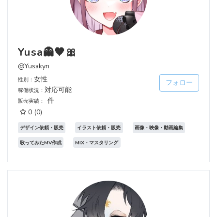
Yusa👻🖤🎀
@Yusakyn
女性
性別：
フォロー
対応可能
稼働状況：
-件
販売実績：
0
(0)
デザイン依頼・販売
イラスト依頼・販売
画像・映像・動画編集
歌ってみたMV作成
MIX・マスタリング