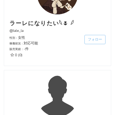
ラーレになりたい𓆩🌷 𓆪
@lale_la
女性
性別：
フォロー
対応可能
稼働状況：
-件
販売実績：
0
(0)