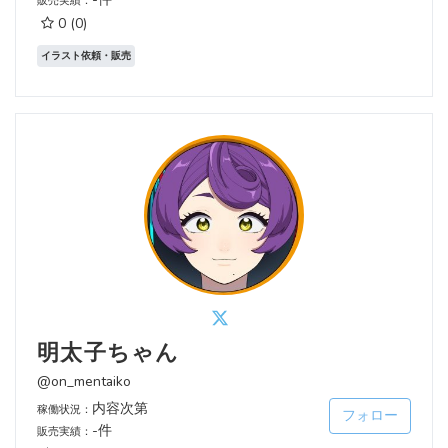
販売実績：
0
(0)
イラスト依頼・販売
明太子ちゃん
@on_mentaiko
内容次第
稼働状況：
フォロー
-件
販売実績：