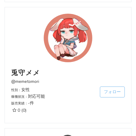
兎守メメ
@memetomori
女性
性別：
フォロー
対応可能
稼働状況：
-件
販売実績：
0
(0)