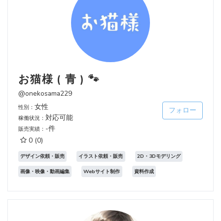
お猫様 ( 青 ) 🐾
@onekosama229
女性
性別：
フォロー
対応可能
稼働状況：
-件
販売実績：
0
(0)
デザイン依頼・販売
イラスト依頼・販売
2D・3Dモデリング
画像・映像・動画編集
Webサイト制作
資料作成