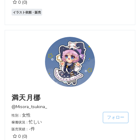
0
(0)
イラスト依頼・販売
満天月梛
@Misora_tsukina_
女性
性別：
フォロー
忙しい
稼働状況：
-件
販売実績：
0
(0)