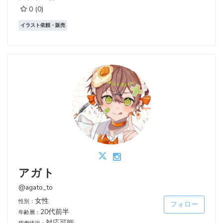
0
(0)
イラスト依頼・販売
アガト
@agato_to
女性
性別：
フォロー
20代前半
年齢層：
対応可能