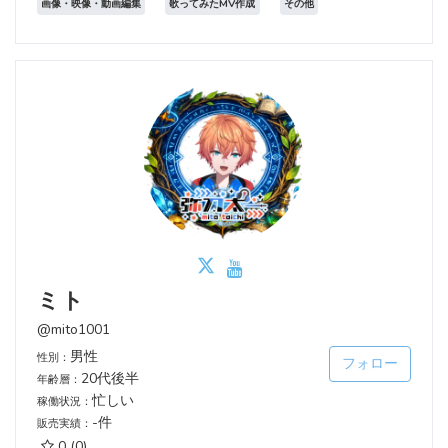
画像・映像・動画編集
歌ってみたMV作成
その他
ミト
@mito1001
男性
性別：
フォロー
20代後半
年齢層：
忙しい
稼働状況：
-件
販売実績：
0
(0)