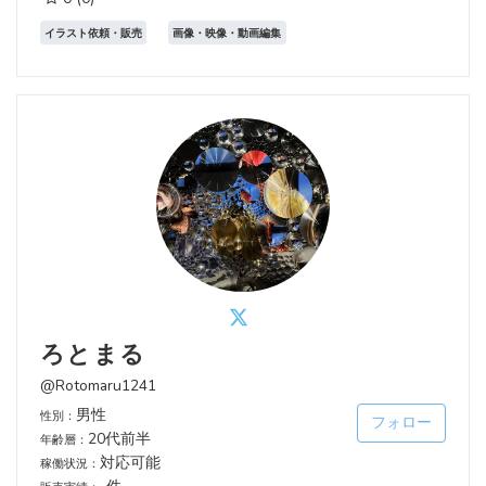
イラスト依頼・販売
画像・映像・動画編集
ろとまる
@Rotomaru1241
男性
性別：
フォロー
20代前半
年齢層：
対応可能
稼働状況：