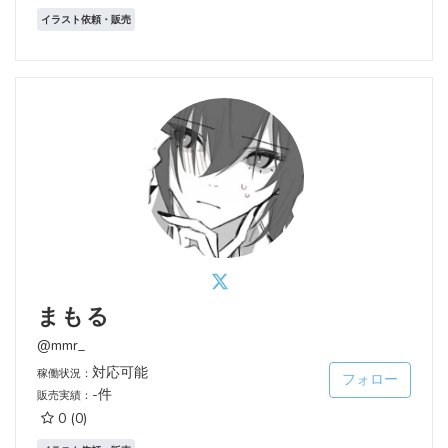
イラスト依頼・販売
まもる
@mmr_
対応可能
稼働状況：
フォロー
-件
販売実績：
0
(0)