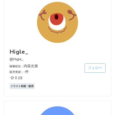
Higle_
@Higle_
内容次第
稼働状況：
フォロー
-件
販売実績：
0
(0)
イラスト依頼・販売