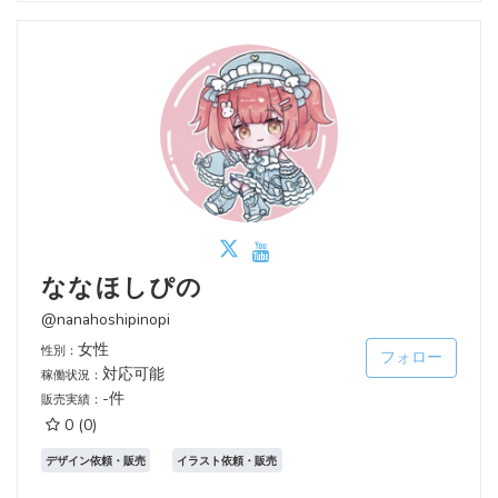
ななほしぴの
@nanahoshipinopi
女性
性別：
フォロー
対応可能
稼働状況：
-件
販売実績：
0
(0)
デザイン依頼・販売
イラスト依頼・販売