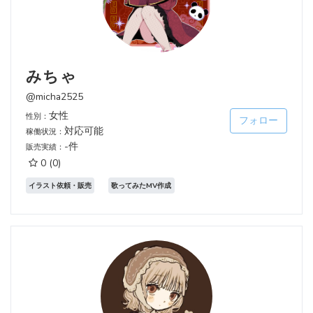
みちゃ
@micha2525
女性
性別：
フォロー
対応可能
稼働状況：
-件
販売実績：
0
(0)
イラスト依頼・販売
歌ってみたMV作成