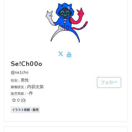
Se!Ch00o
@se1cho
男性
性別：
フォロー
内容次第
稼働状況：
-件
販売実績：
0
(0)
イラスト依頼・販売