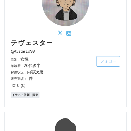
テヴェスター
@tvstar1999
女性
性別：
フォロー
20代後半
年齢層：
内容次第
稼働状況：
-件
販売実績：
0
(0)
イラスト依頼・販売