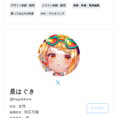
デザイン依頼・販売
イラスト依頼・販売
画像・映像・動画編集
歌ってみたMV作成
MIX・マスタリング
是はぐき
@hagukikore
女性
性別：
フォロー
対応可能
稼働状況：
-件