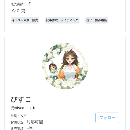
-件
販売実績：
0
(0)
イラスト依頼・販売
記事作成・ライティング
占い・悩み相談
びすこ
@biscocco_tea
女性
性別：
フォロー
対応可能
稼働状況：
-件
販売実績：