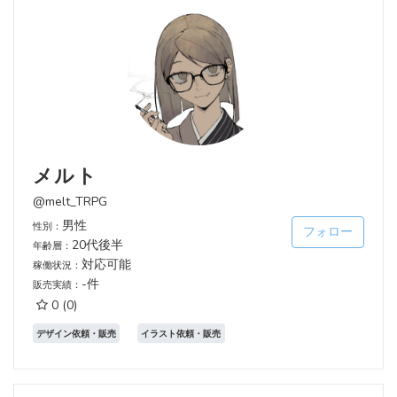
メルト
@melt_TRPG
男性
性別：
フォロー
20代後半
年齢層：
対応可能
稼働状況：
-件
販売実績：
0
(0)
デザイン依頼・販売
イラスト依頼・販売