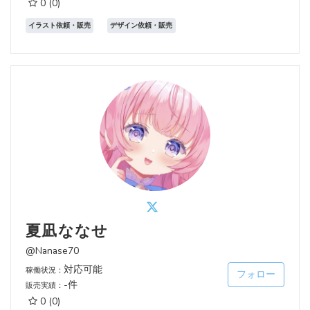
0
(0)
イラスト依頼・販売
デザイン依頼・販売
夏凪ななせ
@Nanase70
対応可能
稼働状況：
フォロー
-件
販売実績：
0
(0)