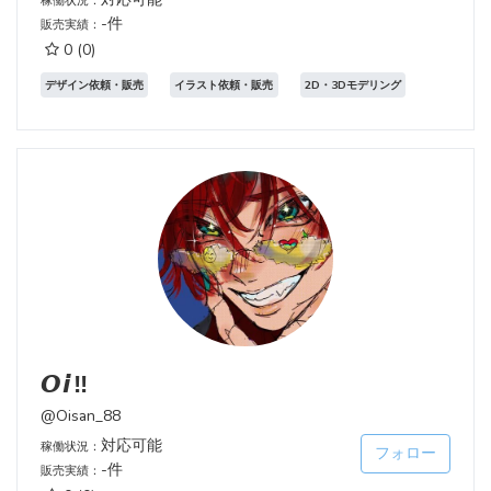
稼働状況：
-件
販売実績：
0
(0)
デザイン依頼・販売
イラスト依頼・販売
2D・3Dモデリング
𝙊𝙞‼️
@Oisan_88
対応可能
稼働状況：
フォロー
-件
販売実績：