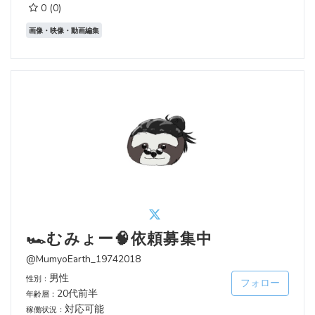
0
(0)
画像・映像・動画編集
🏎️むみょー🧠依頼募集中
@MumyoEarth_19742018
男性
性別：
フォロー
20代前半
年齢層：
対応可能
稼働状況：