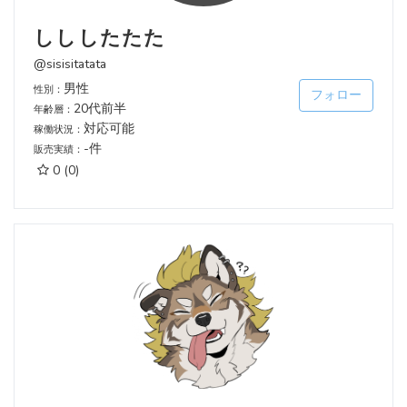
しししたたた
@sisisitatata
男性
性別：
フォロー
20代前半
年齢層：
対応可能
稼働状況：
-件
販売実績：
0
(0)