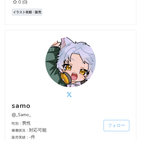
0
(0)
イラスト依頼・販売
samo
@_Samo_
男性
性別：
フォロー
対応可能
稼働状況：
-件
販売実績：