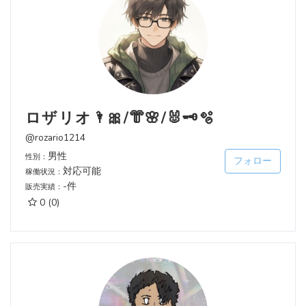
ロザリオ🌂🎀/👘🌸/🐰🗝️🫧
@rozario1214
男性
性別：
フォロー
対応可能
稼働状況：
-件
販売実績：
0
(0)