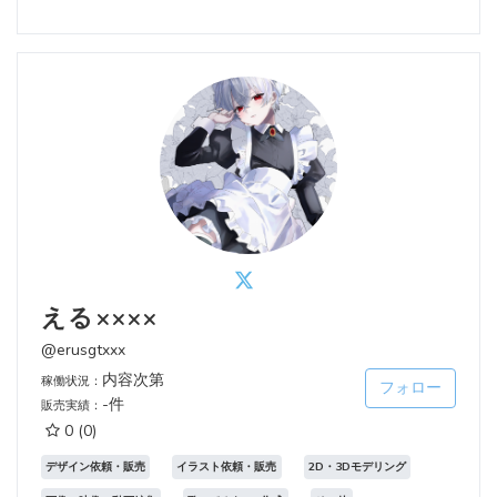
える××××
@erusgtxxx
内容次第
稼働状況：
フォロー
-件
販売実績：
0
(0)
デザイン依頼・販売
イラスト依頼・販売
2D・3Dモデリング