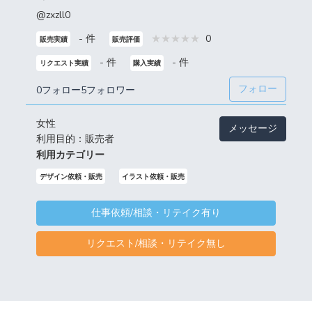
@zxzll0
- 件
0
販売実績
販売評価
- 件
- 件
リクエスト実績
購入実績
フォロー
0フォロー
5フォロワー
女性
メッセージ
利用目的：販売者
利用カテゴリー
デザイン依頼・販売
イラスト依頼・販売
仕事依頼/相談・リテイク有り
リクエスト/相談・リテイク無し