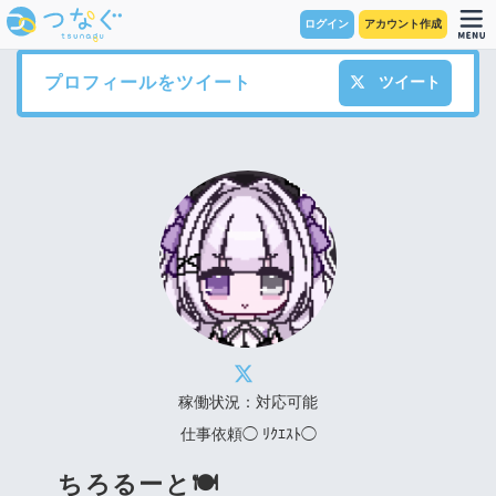
ログイン
アカウント作成
プロフィールをツイート
ツイート
稼働状況：対応可能
仕事依頼◯ ﾘｸｴｽﾄ◯
ちろるーと🍽