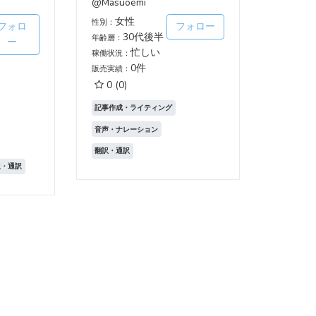
@Masuoemi
女性
性別：
フォロ
フォロー
30代後半
年齢層：
ー
忙しい
稼働状況：
0件
販売実績：
0
(0)
記事作成・ライティング
音声・ナレーション
翻訳・通訳
訳・通訳