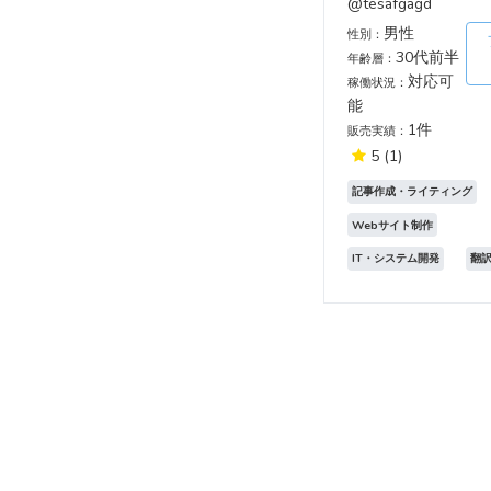
@tesafgagd
男性
性別：
30代前半
年齢層：
対応可
稼働状況：
能
1件
販売実績：
5
(1)
記事作成・ライティング
Webサイト制作
IT・システム開発
翻