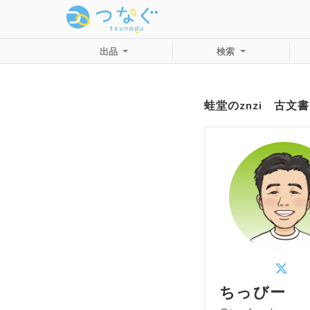
出品
検索
蛙堂のznzi 古
ちっびー