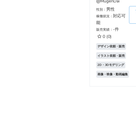
@MugenDai
男性
性別：
対応可
稼働状況：
能
-件
販売実績：
0
(0)
デザイン依頼・販売
イラスト依頼・販売
2D・3Dモデリング
画像・映像・動画編集