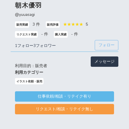
朝木優羽
@yuuasagi
3 件
5
販売実績
販売評価
- 件
- 件
リクエスト実績
購入実績
フォロー
1フォロー
3フォロワー
メッセージ
利用目的：販売者
利用カテゴリー
イラスト依頼・販売
仕事依頼/相談・リテイク有り
リクエスト/相談・リテイク無し