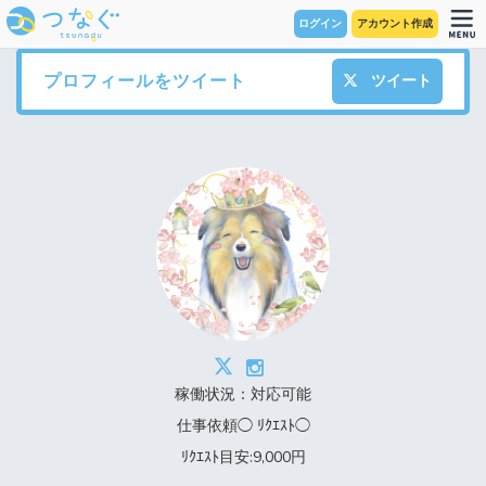
ログイン
アカウント作成
プロフィールをツイート
ツイート
稼働状況：対応可能
仕事依頼◯ ﾘｸｴｽﾄ◯
ﾘｸｴｽﾄ目安:9,000円