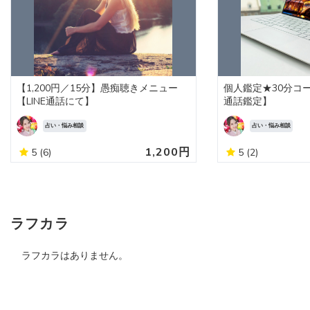
【1,200円／15分】愚痴聴きメニュー
個人鑑定★30分コース【
【LINE通話にて】
通話鑑定】
占い・悩み相談
占い・悩み相談
1,200円
5
(6)
5
(2)
ラフカラ
ラフカラはありません。