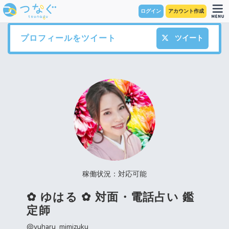
ログイン
アカウント作成
プロフィールをツイート
ツイート
稼働状況：対応可能
✿ ゆはる ✿ 対面・電話占い 鑑
定師
@yuharu_mimizuku