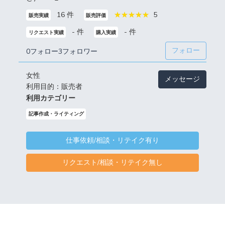
16 件
5
販売実績
販売評価
- 件
- 件
リクエスト実績
購入実績
フォロー
0フォロー
3フォロワー
女性
メッセージ
利用目的：販売者
利用カテゴリー
記事作成・ライティング
仕事依頼/相談・リテイク有り
リクエスト/相談・リテイク無し