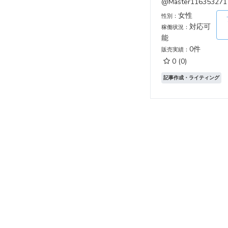
@Master116353271
女性
性別：
対応可
稼働状況：
能
0件
販売実績：
0
(0)
記事作成・ライティング