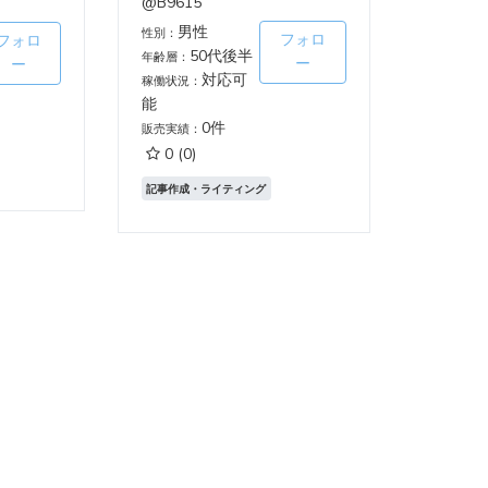
@B9615
男性
性別：
フォロ
フォロ
50代後半
年齢層：
ー
ー
対応可
稼働状況：
能
0件
販売実績：
0
(0)
記事作成・ライティング