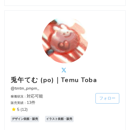
兎午てむ (po)｜Temu Toba
@tmtm_pmpm_
対応可能
稼働状況：
フォロー
13件
販売実績：
5
(12)
デザイン依頼・販売
イラスト依頼・販売