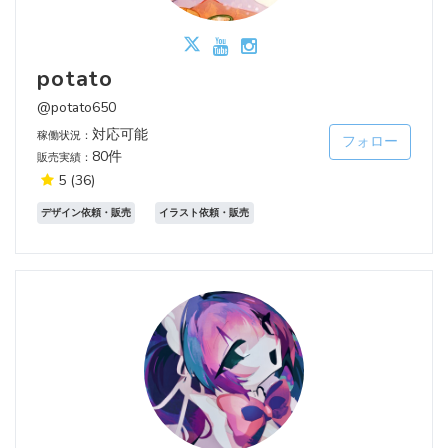
potato
@potato650
対応可能
稼働状況：
フォロー
80件
販売実績：
5
(36)
デザイン依頼・販売
イラスト依頼・販売