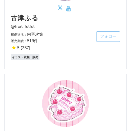
古津ふる
@fruit_fulful
内容次第
稼働状況：
フォロー
519件
販売実績：
5
(257)
イラスト依頼・販売