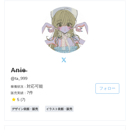
A̶n̶i̶e̶
@ta_999
対応可能
稼働状況：
フォロー
7件
販売実績：
5
(7)
デザイン依頼・販売
イラスト依頼・販売