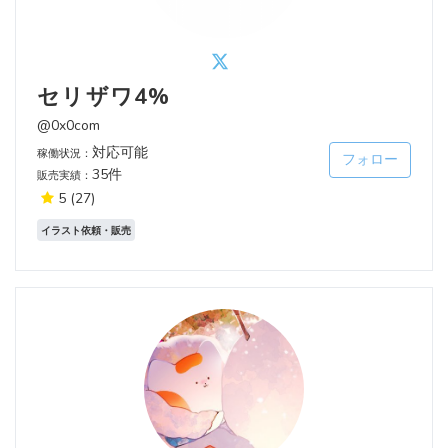
セリザワ4%
@0x0com
対応可能
稼働状況：
フォロー
35件
販売実績：
5
(27)
イラスト依頼・販売