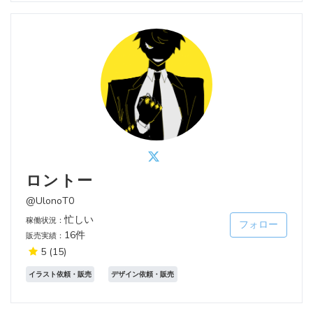
ロントー
@UlonoT0
忙しい
稼働状況：
フォロー
16件
販売実績：
5
(15)
イラスト依頼・販売
デザイン依頼・販売