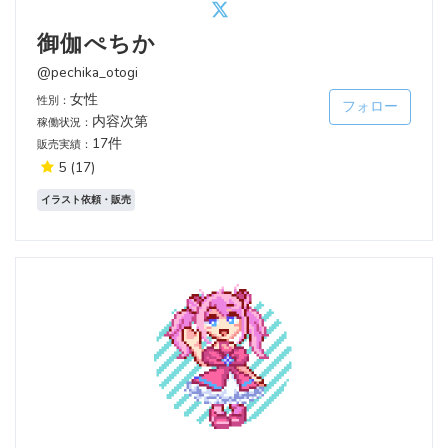
御伽ぺちか
@pechika_otogi
女性
性別：
フォロー
内容次第
稼働状況：
17件
販売実績：
5
(17)
イラスト依頼・販売