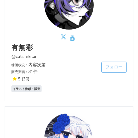
有無彩
@cats_ekitai
内容次第
稼働状況：
フォロー
31件
販売実績：
5
(30)
イラスト依頼・販売