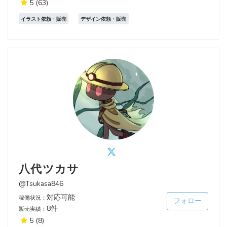
5
(63)
イラスト依頼・販売
デザイン依頼・販売
八代ツカサ
@Tsukasa846
対応可能
稼働状況：
フォロー
8件
販売実績：
5
(8)