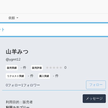
依頼
ート
山羊みつ
@ygmt12
- 件
0
販売実績
販売評価
- 件
- 件
リクエスト実績
購入実績
フォロー
0フォロー
1フォロワー
メッセージ
利用目的：販売者
利用カテゴリー