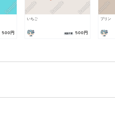
いちご
プリン
500円
500円
相談不要
。