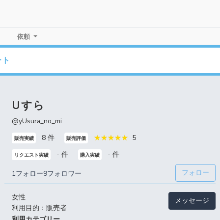
依頼
ート
Uすら
@yUsura_no_mi
8 件
5
販売実績
販売評価
- 件
- 件
リクエスト実績
購入実績
フォロー
1フォロー
9フォロワー
女性
メッセージ
利用目的：販売者
利用カテゴリー