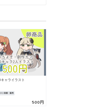
Dキャライラスト
食べ物絵【背景なし】1枚イラスト
ラスト依頼・販売
イラスト依頼・販売
500円
3,00
0
(0)