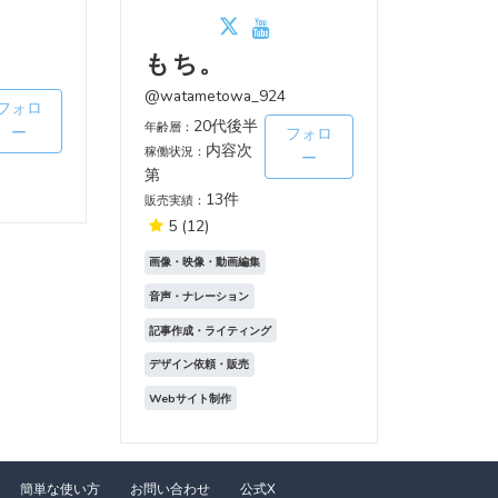
もち。
@watametowa_924
フォロ
20代後半
年齢層：
ー
フォロ
内容次
稼働状況：
ー
第
13件
販売実績：
5
(12)
画像・映像・動画編集
音声・ナレーション
記事作成・ライティング
デザイン依頼・販売
Webサイト制作
簡単な使い方
お問い合わせ
公式X