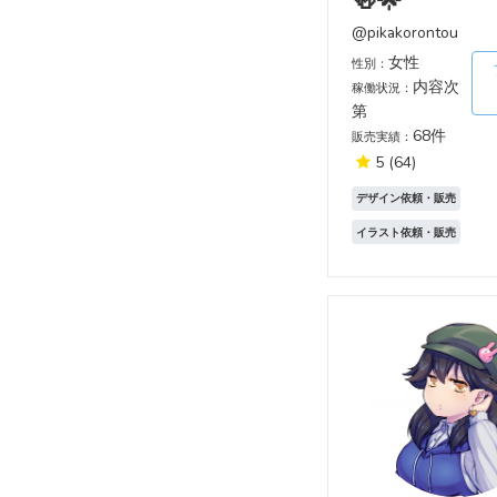
🍻🌟
@pikakorontou
女性
性別：
内容次
稼働状況：
第
68件
販売実績：
5
(64)
デザイン依頼・販売
イラスト依頼・販売