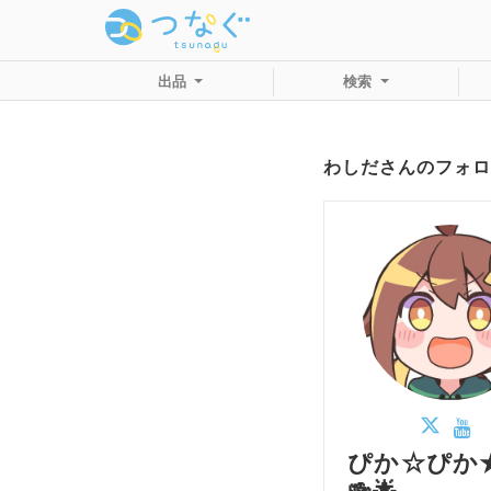
出品
検索
わしださんのフォロ
ぴか☆ぴか★