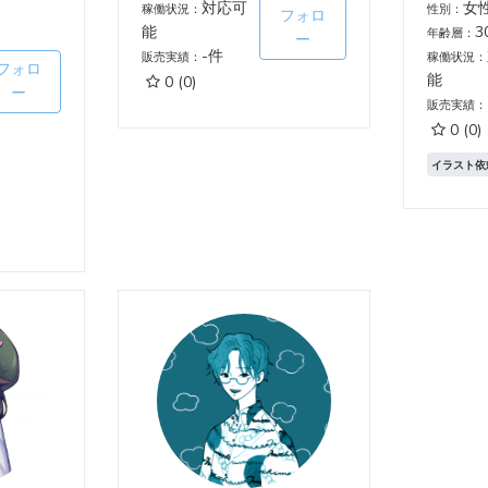
対応可
女
稼働状況：
性別：
フォロ
能
3
年齢層：
ー
-件
販売実績：
稼働状況：
フォロ
能
0
(0)
ー
販売実績：
0
(0)
イラスト依