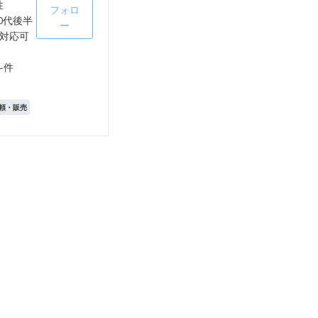
性
フォロ
0代後半
ー
対応可
-件
頼・販売