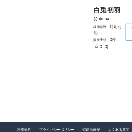
白兎初羽
@ubuha
対応可
稼働状況：
能
0件
販売実績：
0
(0)
利用規約
プライバシーポリシー
特商法表記
よくある質問