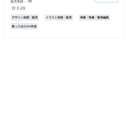
-件
販売実績：
0
(0)
デザイン依頼・販売
イラスト依頼・販売
画像・映像・動画編集
歌ってみたMV作成