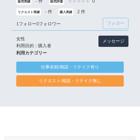
- 件
0
販売実績
販売評価
- 件
2 件
リクエスト実績
購入実績
フォロー
1フォロー
0フォロワー
女性
メッセージ
利用目的：購入者
利用カテゴリー
仕事依頼/相談・リテイク有り
リクエスト/相談・リテイク無し