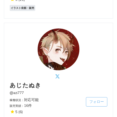
イラスト依頼・販売
あじたぬき
@azi777
対応可能
稼働状況：
フォロー
16件
販売実績：
5
(6)