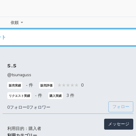
依頼
ート
s.s
@tsunaguss
- 件
0
販売実績
販売評価
- 件
3 件
リクエスト実績
購入実績
フォロー
0フォロー
0フォロワー
メッセージ
利用目的：購入者
利用カテゴリー