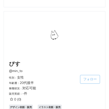
ぴす
@min_to
女性
性別：
フォロー
20代後半
年齢層：
対応可能
稼働状況：
-件
販売実績：
0
(0)
デザイン依頼・販売
イラスト依頼・販売