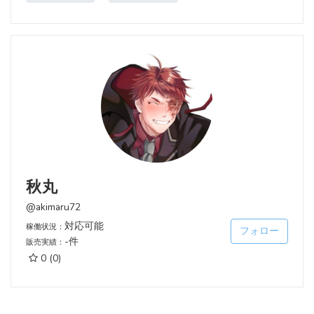
秋丸
@akimaru72
対応可能
稼働状況：
フォロー
-件
販売実績：
0
(0)